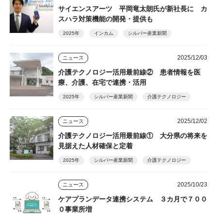
サイエンスアーツ 平岡竜太朗氏が新社長に カ
スハラ対策機能の開発・提供も
2025年
インカム
シルバー産業新聞
2025/12/03
ニュース
介護テクノロジー活用最前線② 患者情報を医
療、介護、在宅で連携・活用
2025年
シルバー産業新聞
介護テクノロジー
2025/12/02
ニュース
介護テクノロジー活用最前線① 大分県の将来を
見据えた人材確保と定着
2025年
シルバー産業新聞
介護テクノロジー
2025/10/23
ニュース
ケアプランデータ連携システム ３カ月で７００
０事業所増