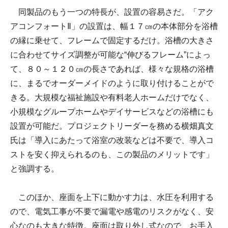
同製品のもう一つの特長が、設置の容易さだ。「アク
アコンフォートⅡ」の設置は、幅１７㎝の本体部分を浴槽
の縁に乗せて、フレームで固定するだけ。浴槽の大きさ
に合わせてサイズ調整が可能な“伸びるフレーム”によっ
て、８０～１２０㎝の長さであれば、様々な規格の浴槽
に、まるでオーダーメイドのように取り付けることがで
きる。大規模な福祉施設や有料老人ホームだけでなく、
小規模なグループホームやデイサービスなどの浴槽にも
設置が可能だ。プロジェクトリーダーを務める横畑真文
氏は「導入にあたって浴室の改装などは不要で、導入コ
ストを安く抑えられるのも、この製品のメリットです」
と強調する。
このほか、座面を上下に動かす力は、水圧を利用する
ので、電気工事が不要で漏電や感電のリスクがなく、安
心なのも大きな特徴。座面は取り外し式なので、お手入