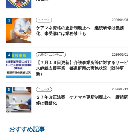
2026/04/08
ニュース
ケアマネ資格の更新制廃止へ 継続研修は義務
化、未受講には業務禁止も
2026/05/01
お役立ちコンテンツ
【７月１３日更新】介護事業所等に対するサービ
ス継続支援事業 都道府県の実施状況（随時更
新）
2026/05/13
ニュース
２７年改正法案 ケアマネ更新制廃止へ 継続研
修は義務化
おすすめ記事