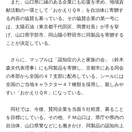
また、山口県に縁のある企業にも応援を求め、地域貢
献活動の一環として「おかえりＱＲ」を自治体に寄贈す
る内容の協賛も募っている。その協賛企業の第一号に
は、太陽石油（東京都千代田区、岡豊社長）が手を挙
げ、山口県宇部市、同山陽小野田市に同製品を寄贈する
ことが決定している。
さらに、マップルは「認知症の人と家族の会」（鈴木
森夫代表理事）にも同製品を寄贈し、京都市にある同会
の本部から全国の４７支部に配布している。シールには
全国のご当地キャラクター４７種類を採用し、親しみや
すい「おかえりＱＲ」になっている。
同社では、今後、賛同企業を当面５社程度、募ること
を目標にしている。その他、ＦＭ山口は、県庁や県内の
自治体、山口県警などにも働きかけ、同製品の認知向上