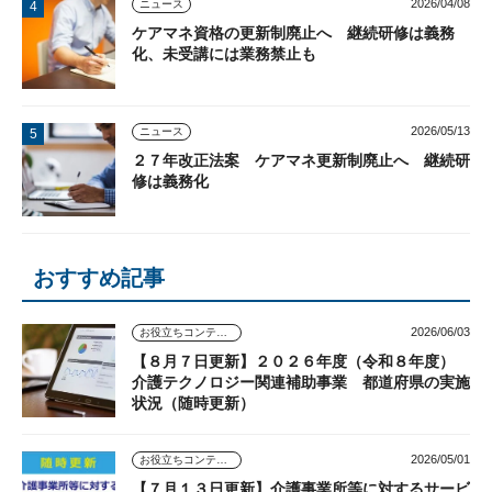
2026/04/08
ニュース
ケアマネ資格の更新制廃止へ 継続研修は義務
化、未受講には業務禁止も
2026/05/13
ニュース
２７年改正法案 ケアマネ更新制廃止へ 継続研
修は義務化
おすすめ記事
2026/06/03
お役立ちコンテンツ
【８月７日更新】２０２６年度（令和８年度）
介護テクノロジー関連補助事業 都道府県の実施
状況（随時更新）
2026/05/01
お役立ちコンテンツ
【７月１３日更新】介護事業所等に対するサービ