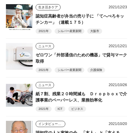
2021/12/23
生き活きケア
認知症高齢者が弁当の売り子に 「てへぺろキッ
チンカー」（連載１７５）
2021年
シルバー産業新聞
大阪市
2021/12/21
ニュース
ゼロワン「外部通信のための機器」で貸与マーク
取得
2021年
シルバー産業新聞
介護保険
2021/10/26
ニュース
紙７割、残業２０時間減も Ｄｒｏｐｂｏｘで介
護事業のペーパーレス、業務効率化
2021年
ICT
ビジネス
2021/10/20
インタビュー・座談会
認知症の人と家族の会 「本人」 と「支える