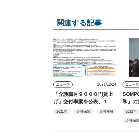
関連する記事
2021/12/24
ニュース
ニュー
「介護職月９０００円賃上
SOM
げ」交付率案を公表、１０
和」の
月以降は臨時改定対応
でスタ
2021年
介護保険
介護報酬
2022年
介護保