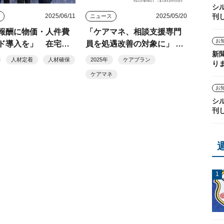
シ
刊
2025/06/11
2025/05/20
ス
ニュース
報酬に物価・人件費
「ケアマネ、相談支援専門
お
ド導入を」 在宅協
員を処遇改善の対象に」 両
新
厚労相に要望
職能団体が緊急要望へ署名
人材定着
人材確保
2025年
ケアプラン
り
活動開始
ケアマネ
お
シ
刊