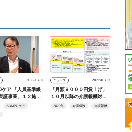
2022/07/20
2022/01/13
ス
ニュース
POケア 「人員基準緩
「月額９０００円賃上げ」
実証事業、１２施設
１０月以降の介護報酬対応
ート
は新加算で
SOMPOケア
2022年
介護保険
介護報酬
険