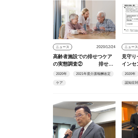
2020/12/24
ニュース
ニュー
高齢者施設での排せつケア
見守り
の実態調査② 排せつ
インセ
支援加算算定には報酬引き
を提案
2020年
2021年度介護報酬改定
2020年
上げ必要
件に
ケア
認知症