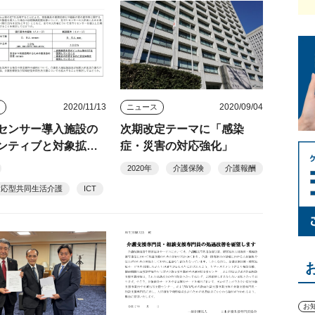
2020/11/13
2020/09/04
ス
ニュース
センサー導入施設の
次期改定テーマに「感染
ンティブと対象拡大
症・災害の対応強化」
 インカム活用も要
2020年
介護保険
介護報酬
対応型共同生活介護
ICT
お