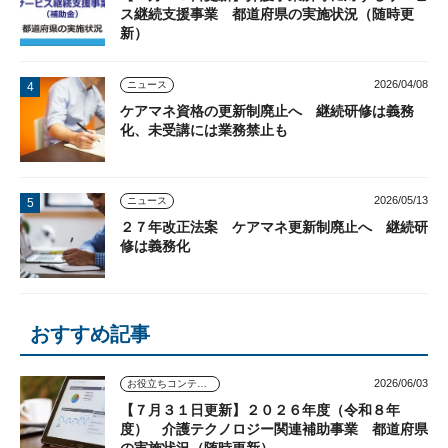
ス継続支援事業 都道府県の実施状況（随時更
新）
2026/04/08
ニュース
ケアマネ資格の更新制廃止へ 継続研修は義務
化、未受講には業務禁止も
2026/05/13
ニュース
２７年改正法案 ケアマネ更新制廃止へ 継続研
修は義務化
おすすめ記事
2026/06/03
お役立ちコンテンツ
【７月３１日更新】２０２６年度（令和８年
度） 介護テクノロジー関連補助事業 都道府県