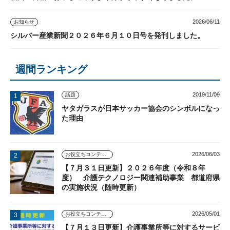
2026/06/11
お知らせ
シルバー産業新聞２０２６年６月１０日号を発刊しました。
週間ランキング
2019/11/09
話題
ヤタガラスが日本サッカー協会のシンボルになっ
た理由
2026/06/03
お役立ちコンテンツ
【７月３１日更新】２０２６年度（令和８年
度） 介護テクノロジー関連補助事業 都道府県
の実施状況（随時更新）
2026/05/01
お役立ちコンテンツ
【７月１３日更新】介護事業所等に対するサービ