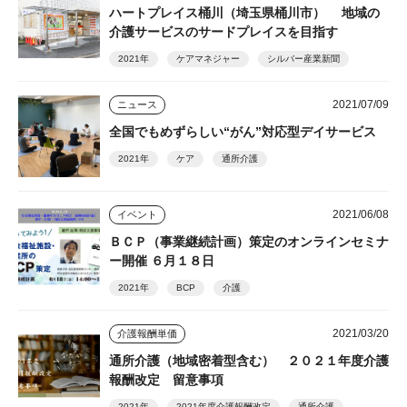
ハートプレイス桶川（埼玉県桶川市） 地域の
介護サービスのサードプレイスを目指す
2021年
ケアマネジャー
シルバー産業新聞
2021/07/09
ニュース
全国でもめずらしい“がん”対応型デイサービス
2021年
ケア
通所介護
2021/06/08
イベント
ＢＣＰ（事業継続計画）策定のオンラインセミナ
ー開催 ６月１８日
2021年
BCP
介護
2021/03/20
介護報酬単価
通所介護（地域密着型含む） ２０２１年度介護
報酬改定 留意事項
2021年
2021年度介護報酬改定
通所介護