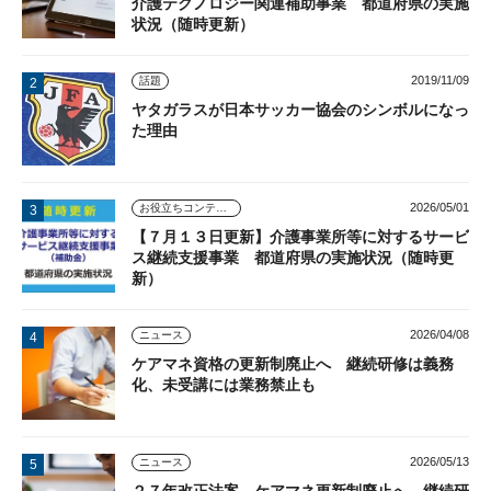
介護テクノロジー関連補助事業 都道府県の実施
状況（随時更新）
2019/11/09
話題
ヤタガラスが日本サッカー協会のシンボルになっ
た理由
2026/05/01
お役立ちコンテンツ
【７月１３日更新】介護事業所等に対するサービ
ス継続支援事業 都道府県の実施状況（随時更
新）
2026/04/08
ニュース
ケアマネ資格の更新制廃止へ 継続研修は義務
化、未受講には業務禁止も
2026/05/13
ニュース