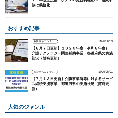
２７年改正法案 ケアマネ更新制廃止へ 継続研
修は義務化
おすすめ記事
2026/06/03
お役立ちコンテンツ
【８月７日更新】２０２６年度（令和８年度）
介護テクノロジー関連補助事業 都道府県の実施
状況（随時更新）
2026/05/01
お役立ちコンテンツ
【７月１３日更新】介護事業所等に対するサービ
ス継続支援事業 都道府県の実施状況（随時更
新）
人気のジャンル