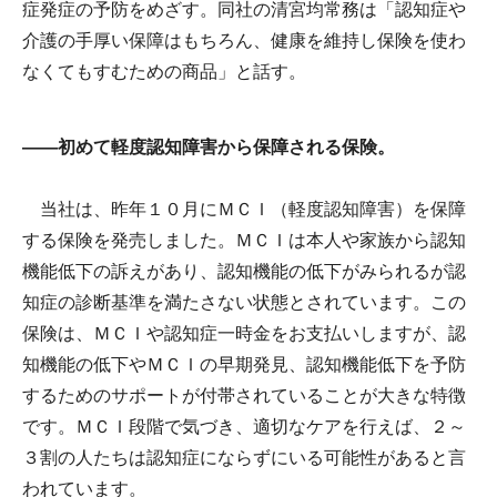
症発症の予防をめざす。同社の清宮均常務は「認知症や
介護の手厚い保障はもちろん、健康を維持し保険を使わ
なくてもすむための商品」と話す。
――初めて軽度認知障害から保障される保険。
当社は、昨年１０月にＭＣＩ（軽度認知障害）を保障
する保険を発売しました。ＭＣＩは本人や家族から認知
機能低下の訴えがあり、認知機能の低下がみられるが認
知症の診断基準を満たさない状態とされています。この
保険は、ＭＣＩや認知症一時金をお支払いしますが、認
知機能の低下やＭＣＩの早期発見、認知機能低下を予防
するためのサポートが付帯されていることが大きな特徴
です。ＭＣＩ段階で気づき、適切なケアを行えば、２～
３割の人たちは認知症にならずにいる可能性があると言
われています。