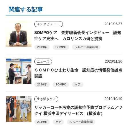
関連する記事
2019/06/27
インタビュー・座談会
SOMPOケア 笠井聡新会長インタビュー 認知
症ケア充実へ カロリンスカ研と提携
2019年
SOMPO
シルバー産業新聞
2020/11/26
ニュース
ＳＯＭＰＯひまわり生命 認知症の情報発信拠点
開設
2020年
SOMPO
ケア
2019/10/10
生き活きケア
サッカーコーチ考案の認知症予防プログラム／ツ
クイ 横浜中田デイサービス （横浜市）
2019年
ケア
シルバー産業新聞