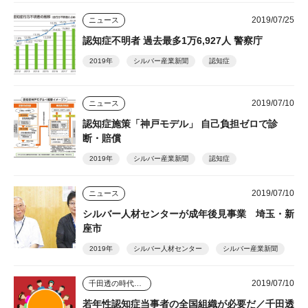
2019/07/25
ニュース
認知症不明者 過去最多1万6,927人 警察庁
2019年
シルバー産業新聞
認知症
2019/07/10
ニュース
認知症施策「神戸モデル」 自己負担ゼロで診
断・賠償
2019年
シルバー産業新聞
認知症
2019/07/10
ニュース
シルバー人材センターが成年後見事業 埼玉・新
座市
2019年
シルバー人材センター
シルバー産業新聞
2019/07/10
千田透の時代を読む視点
若年性認知症当事者の全国組織が必要だ／千田透