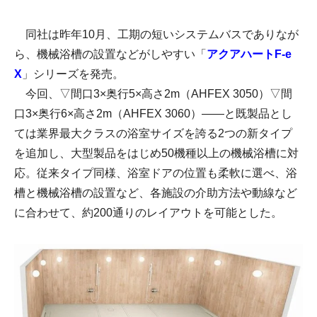
同社は昨年10月、工期の短いシステムバスでありなが
ら、機械浴槽の設置などがしやすい「
アクアハートF-e
X
」シリーズを発売。
今回、▽間口3×奥行5×高さ2m（AHFEX 3050）▽間
口3×奥行6×高さ2m（AHFEX 3060）――と既製品とし
ては業界最大クラスの浴室サイズを誇る2つの新タイプ
を追加し、大型製品をはじめ50機種以上の機械浴槽に対
応。従来タイプ同様、浴室ドアの位置も柔軟に選べ、浴
槽と機械浴槽の設置など、各施設の介助方法や動線など
に合わせて、約200通りのレイアウトを可能とした。