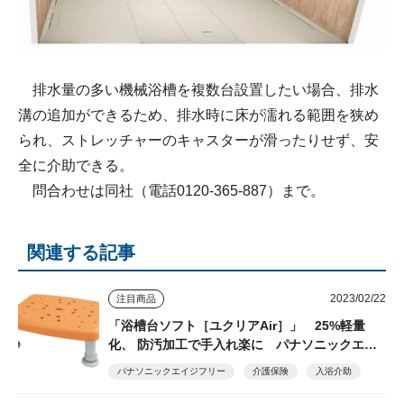
排水量の多い機械浴槽を複数台設置したい場合、排水
溝の追加ができるため、排水時に床が濡れる範囲を狭め
られ、ストレッチャーのキャスターが滑ったりせず、安
全に介助できる。
問合わせは同社（電話0120-365-887）まで。
関連する記事
2023/02/22
注目商品
「浴槽台ソフト［ユクリアAir］」 25%軽量
化、 防汚加工で手入れ楽に パナソニックエイ
ジフリー
パナソニックエイジフリー
介護保険
入浴介助