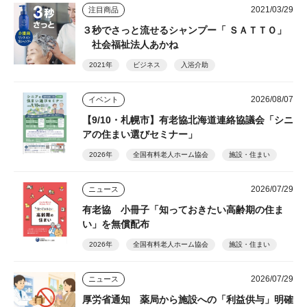
2021/03/29
注目商品
３秒でさっと流せるシャンプー「 ＳＡＴＴＯ」
社会福祉法人あかね
2021年
ビジネス
入浴介助
2026/08/07
イベント
【9/10・札幌市】有老協北海道連絡協議会「シニ
アの住まい選びセミナー」
2026年
全国有料老人ホーム協会
施設・住まい
2026/07/29
ニュース
有老協 小冊子「知っておきたい高齢期の住ま
い」を無償配布
2026年
全国有料老人ホーム協会
施設・住まい
2026/07/29
ニュース
厚労省通知 薬局から施設への「利益供与」明確