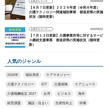
2026/06/03
お役立ちコンテンツ
【８月７日更新】２０２６年度（令和８年度）
介護テクノロジー関連補助事業 都道府県の実施
状況（随時更新）
2026/05/01
お役立ちコンテンツ
【７月１３日更新】介護事業所等に対するサービ
ス継続支援事業 都道府県の実施状況（随時更
新）
人気のジャンル
2026年
福祉用具
ケアマネジャー
介護テクノロジー
ICT
介護保険
ケアニュース
介護報酬改定 2027
台湾
ビジネス
海外
経営課題
施設・住まい
生産性向上
特養