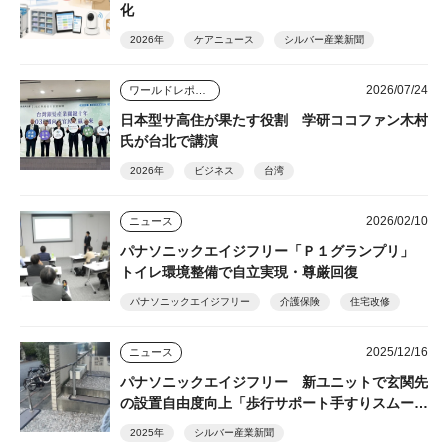
化
2026年
ケアニュース
シルバー産業新聞
2026/07/24
ワールドレポート
日本型サ高住が果たす役割 学研ココファン木村
氏が台北で講演
2026年
ビジネス
台湾
2026/02/10
ニュース
パナソニックエイジフリー「Ｐ１グランプリ」
トイレ環境整備で自立実現・尊厳回復
パナソニックエイジフリー
介護保険
住宅改修
2025/12/16
ニュース
パナソニックエイジフリー 新ユニットで玄関先
の設置自由度向上「歩行サポート手すりスムーデ
ィ」
2025年
シルバー産業新聞