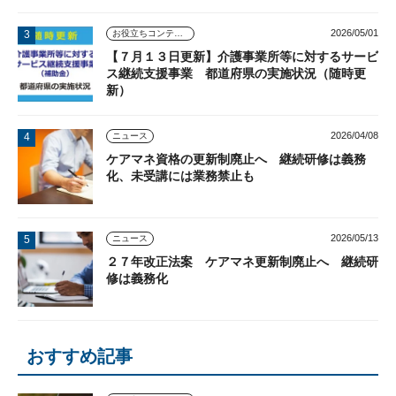
2026/05/01
お役立ちコンテンツ
【７月１３日更新】介護事業所等に対するサービ
ス継続支援事業 都道府県の実施状況（随時更
新）
2026/04/08
ニュース
ケアマネ資格の更新制廃止へ 継続研修は義務
化、未受講には業務禁止も
2026/05/13
ニュース
２７年改正法案 ケアマネ更新制廃止へ 継続研
修は義務化
おすすめ記事