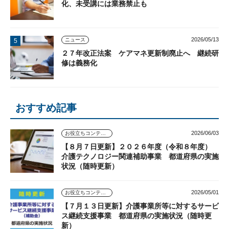
化、未受講には業務禁止も
2026/05/13
ニュース
２７年改正法案 ケアマネ更新制廃止へ 継続研
修は義務化
おすすめ記事
2026/06/03
お役立ちコンテンツ
【８月７日更新】２０２６年度（令和８年度）
介護テクノロジー関連補助事業 都道府県の実施
状況（随時更新）
2026/05/01
お役立ちコンテンツ
【７月１３日更新】介護事業所等に対するサービ
ス継続支援事業 都道府県の実施状況（随時更
新）