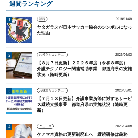
週間ランキング
2019/11/09
話題
ヤタガラスが日本サッカー協会のシンボルになっ
た理由
2026/06/03
お役立ちコンテンツ
【８月７日更新】２０２６年度（令和８年度）
介護テクノロジー関連補助事業 都道府県の実施
状況（随時更新）
2026/05/01
お役立ちコンテンツ
【７月１３日更新】介護事業所等に対するサービ
ス継続支援事業 都道府県の実施状況（随時更
新）
2026/04/08
ニュース
ケアマネ資格の更新制廃止へ 継続研修は義務