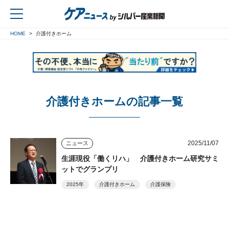
HOME
介護付きホーム
戻る
介護付きホームの記事一覧
2025/11/07
ニュース
生涯現役「働くリハ」 介護付きホーム研究サミ
ットでグランプリ
2025年
介護付きホーム
介護保険