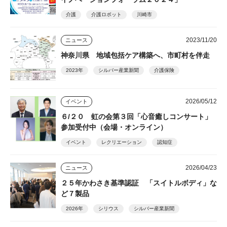
介護
介護ロボット
川崎市
2023/11/20
ニュース
神奈川県 地域包括ケア構築へ、市町村を伴走
2023年
シルバー産業新聞
介護保険
2026/05/12
イベント
６/２０ 虹の会第３回「心音癒しコンサート」
参加受付中（会場・オンライン）
イベント
レクリエーション
認知症
2026/04/23
ニュース
２５年かわさき基準認証 「スイトルボディ」な
ど７製品
2026年
シリウス
シルバー産業新聞