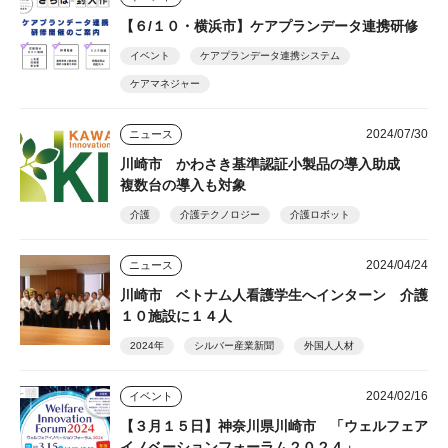
【６/１０・横浜市】ケアプランデータ連携研修
イベント
ケアプランデータ連携システム
ケアマネジャー
2024/07/30
ニュース
川崎市 かわさき基準認証小製品の導入助成
複数台の導入も対象
介護
介護テクノロジー
介護ロボット
2024/04/24
ニュース
川崎市 ベトナム人看護学生へインターン 介護
１０施設に１４人
2024年
シルバー産業新聞
外国人人材
2024/02/16
イベント
【３月１５日】神奈川県川崎市 「ウェルフェア
イノベーションフォーラム２０２４」