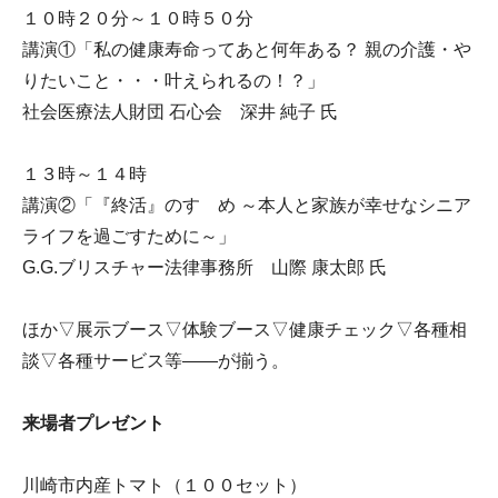
１０時２０分～１０時５０分
講演①「私の健康寿命ってあと何年ある？ 親の介護・や
りたいこと・・・叶えられるの！？」
社会医療法人財団 石心会 深井 純子 氏
１３時～１４時
講演②「『終活』のすゝめ ～本人と家族が幸せなシニア
ライフを過ごすために～」
G.G.ブリスチャー法律事務所 山際 康太郎 氏
ほか▽展示ブース▽体験ブース▽健康チェック▽各種相
談▽各種サービス等――が揃う。
来場者プレゼント
川崎市内産トマト（１００セット）