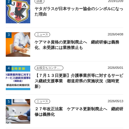
2019/11/09
話題
ヤタガラスが日本サッカー協会のシンボルになっ
た理由
2026/04/08
ニュース
ケアマネ資格の更新制廃止へ 継続研修は義務
化、未受講には業務禁止も
2026/05/01
お役立ちコンテンツ
【７月１３日更新】介護事業所等に対するサービ
ス継続支援事業 都道府県の実施状況（随時更
新）
2026/05/13
ニュース
２７年改正法案 ケアマネ更新制廃止へ 継続研
修は義務化