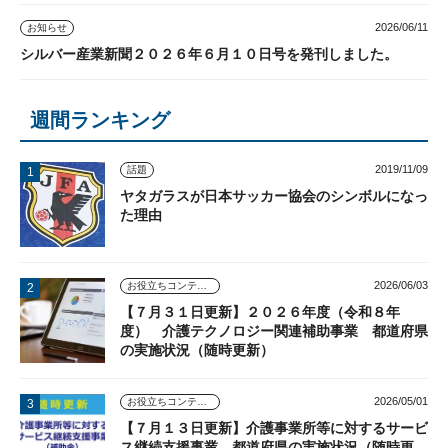
2026/06/11
お知らせ
シルバー産業新聞２０２６年６月１０日号を発刊しました。
週間ランキング
2019/11/09
話題
ヤタガラスが日本サッカー協会のシンボルになっ
た理由
2026/06/03
お役立ちコンテンツ
【７月３１日更新】２０２６年度（令和８年
度） 介護テクノロジー関連補助事業 都道府県
の実施状況（随時更新）
2026/05/01
お役立ちコンテンツ
【７月１３日更新】介護事業所等に対するサービ
ス継続支援事業 都道府県の実施状況（随時更