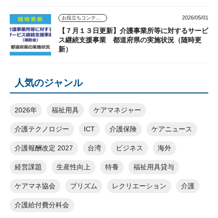
2026/05/01
お役立ちコンテンツ
【７月１３日更新】介護事業所等に対するサービ
ス継続支援事業 都道府県の実施状況（随時更
新）
人気のジャンル
2026年
福祉用具
ケアマネジャー
介護テクノロジー
ICT
介護保険
ケアニュース
介護報酬改定 2027
台湾
ビジネス
海外
経営課題
生産性向上
特養
福祉用具貸与
ケアマネ協会
プリズム
レクリエーション
介護
介護給付費分科会