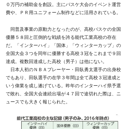
０万円の補助金を創設。主にバスケ大会のイベント運営
費や、ＰＲ用ユニフォーム制作などに活用されている。
同普及事業の原動力となったのが、高校バスケの全国
優勝５８回と圧倒的な戦績を誇る能代工業高校の存在
だ。「インターハイ」「国体」「ウィンターカップ」の
全国大会３つを同年に優勝する高校３冠をこれまで９回
達成。複数回達成した高校（男子）は他にない。
日本人初のＮＢＡプレーヤー・田臥勇太選手の出身校
でもあり、田臥選手の在学３年間は全て高校３冠達成と
いう偉業を成し遂げている。昨年のインターハイ県予選
で敗れ、全国大会連続出場が４７回で途切れた際は、ニ
ュースでも大きく報じられた。