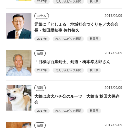
2017年
ねんりんピック新聞
秋田県
2017/09/09
コラム
元気に「としょる」地域社会づくりを／大会会
長・秋田県知事 佐竹敬久
2017年
ねんりんピック新聞
秋田県
2017/09/09
話題
「目標は百歳剣士」剣道・橋本幸太郎さん
2017年
ねんりんピック新聞
秋田県
2017/09/09
話題
大館は忠犬ハチ公のルーツ 大館市 秋田犬保存
会
2017年
ねんりんピック新聞
秋田県
2017/09/09
話題