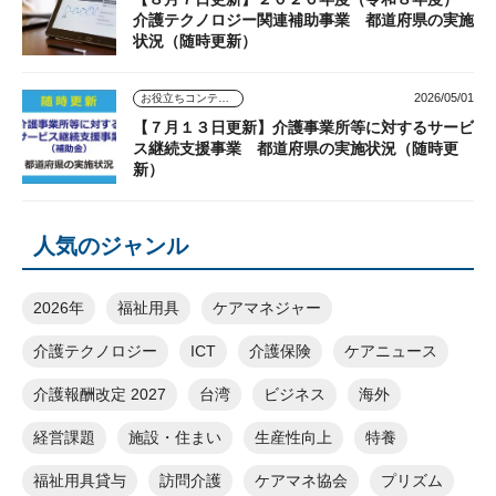
介護テクノロジー関連補助事業 都道府県の実施
状況（随時更新）
2026/05/01
お役立ちコンテンツ
【７月１３日更新】介護事業所等に対するサービ
ス継続支援事業 都道府県の実施状況（随時更
新）
人気のジャンル
2026年
福祉用具
ケアマネジャー
介護テクノロジー
ICT
介護保険
ケアニュース
介護報酬改定 2027
台湾
ビジネス
海外
経営課題
施設・住まい
生産性向上
特養
福祉用具貸与
訪問介護
ケアマネ協会
プリズム