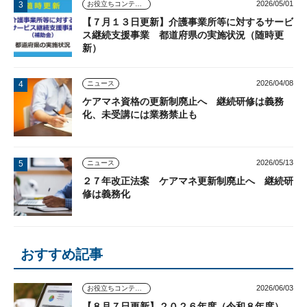
2026/05/01
お役立ちコンテンツ
【７月１３日更新】介護事業所等に対するサービ
ス継続支援事業 都道府県の実施状況（随時更
新）
2026/04/08
ニュース
ケアマネ資格の更新制廃止へ 継続研修は義務
化、未受講には業務禁止も
2026/05/13
ニュース
２７年改正法案 ケアマネ更新制廃止へ 継続研
修は義務化
おすすめ記事
2026/06/03
お役立ちコンテンツ
【８月７日更新】２０２６年度（令和８年度）