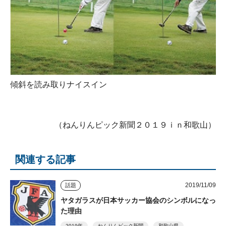
傾斜を読み取りナイスイン
（ねんりんピック新聞２０１９ｉｎ和歌山）
関連する記事
2019/11/09
話題
ヤタガラスが日本サッカー協会のシンボルになっ
た理由
2019年
ねんりんピック新聞
和歌山県