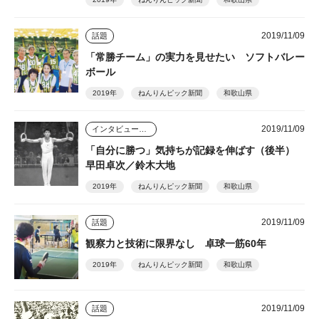
2019/11/09
話題
「常勝チーム」の実力を見せたい ソフトバレー
ボール
2019年
ねんりんピック新聞
和歌山県
2019/11/09
インタビュー・座談会
「自分に勝つ」気持ちが記録を伸ばす（後半）
早田卓次／鈴木大地
2019年
ねんりんピック新聞
和歌山県
2019/11/09
話題
観察力と技術に限界なし 卓球一筋60年
2019年
ねんりんピック新聞
和歌山県
2019/11/09
話題