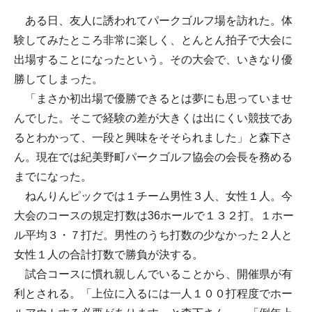
ある日、友人に誘われてパークゴルフ場を訪れた。体
験してみたところ非常に楽しく、とんとん拍子で大会に
出場することになったという。その大会で、いきなり優
勝してしまった。
「まさか初出場で優勝できるとは夢にも思っていませ
んでした。そこで経験の差が大きくは出にくい競技であ
るとわかって、一段と興味をそそられました」と森下さ
ん。現在では紀美野町パークゴルフ協会の会長を務める
までになった。
ねんりんピックでは１チーム男性３人、女性１人。今
大会のコースの規定打数は36ホールで１３２打。１ホー
ル平均３・７打だ。男性のうち打数の少なかった２人と
女性１人の合計打数で勝負が決する。
試合コースに慣れ親しんでいることから、開催県が有
利とされる。「上位に入るには一人１００打程度でホー