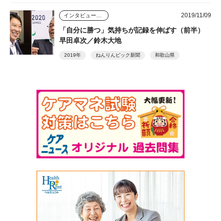
2019/11/09
インタビュー・座談会
「自分に勝つ」気持ちが記録を伸ばす（前半）
早田卓次／鈴木大地
2019年
ねんりんピック新聞
和歌山県