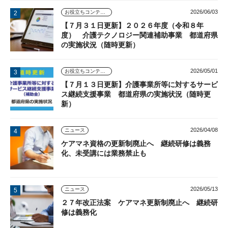
2026/06/03
お役立ちコンテンツ
【７月３１日更新】２０２６年度（令和８年
度） 介護テクノロジー関連補助事業 都道府県
の実施状況（随時更新）
2026/05/01
お役立ちコンテンツ
【７月１３日更新】介護事業所等に対するサービ
ス継続支援事業 都道府県の実施状況（随時更
新）
2026/04/08
ニュース
ケアマネ資格の更新制廃止へ 継続研修は義務
化、未受講には業務禁止も
2026/05/13
ニュース
２７年改正法案 ケアマネ更新制廃止へ 継続研
修は義務化