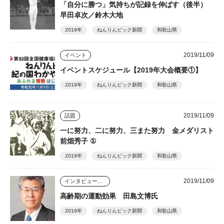
「自分に勝つ」気持ちが記録を伸ばす（後半）
早田卓次／鈴木大地
2019年
ねんりんピック新聞
和歌山県
2019/11/09
イベント
イベントスケジュール【2019年大会概要①】
2019年
ねんりんピック新聞
和歌山県
2019/11/09
話題
一に努力、二に努力、三また努力 金メダリスト
前畑秀子 ①
2019年
ねんりんピック新聞
和歌山県
2019/11/09
インタビュー・座談会
高齢期の運動効果 田島文博氏
2019年
ねんりんピック新聞
和歌山県