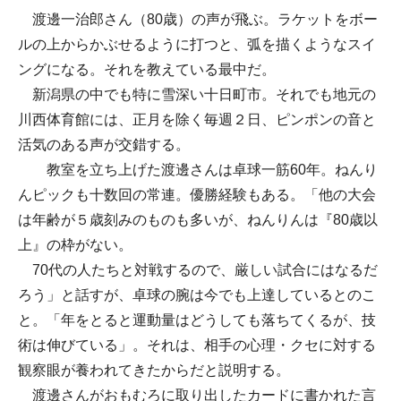
渡邊一治郎さん（80歳）の声が飛ぶ。ラケットをボー
ルの上からかぶせるように打つと、弧を描くようなスイ
ングになる。それを教えている最中だ。
新潟県の中でも特に雪深い十日町市。それでも地元の
川西体育館には、正月を除く毎週２日、ピンポンの音と
活気のある声が交錯する。
教室を立ち上げた渡邊さんは卓球一筋60年。ねんり
んピックも十数回の常連。優勝経験もある。「他の大会
は年齢が５歳刻みのものも多いが、ねんりんは『80歳以
上』の枠がない。
70代の人たちと対戦するので、厳しい試合にはなるだ
ろう」と話すが、卓球の腕は今でも上達しているとのこ
と。「年をとると運動量はどうしても落ちてくるが、技
術は伸びている」。それは、相手の心理・クセに対する
観察眼が養われてきたからだと説明する。
渡邊さんがおもむろに取り出したカードに書かれた言