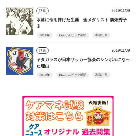
2019/11/09
話題
水泳に命を捧げた生涯 金メダリスト 前畑秀子
②
2019年
ねんりんピック新聞
和歌山県
2019/11/09
話題
ヤタガラスが日本サッカー協会のシンボルになっ
た理由
2019年
ねんりんピック新聞
和歌山県