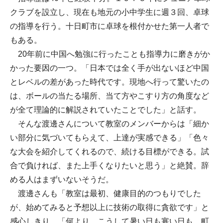
クラブを設立し、現在も地元の小中学生に週３回、卓球
の指導を行う。十日町市に卓球を根付かせた第一人者で
もある。
20年前に中国へ勉強に行ったことも指導力に磨きがか
かった要因の一つ。「日本では全く手が出ないほど中国
とレベルの差があった時代です。現地へ行って驚いたの
は、ボールの当たる場所、当て方やこすり方の角度など
が全て理論的に解説されていたことでした」と話す。
そんな渡邊さんについて教室のメンバーからは「細か
い部分に気づいてもらえて、上達が実感できる」「色々
な大会を紹介してくれるので、続ける目標ができる。試
合で負ければ、また上手くなりたいと思う」と絶賛。辞
める人はまずいないそうだ。
渡邊さんも「教室は最初、健康目的のつもりでした
が、始めてみると予想以上に技術の取得に貪欲です」と
感心しきり。「何より、こうして暑い日も寒い日も、町