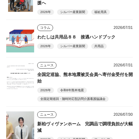
援へ
2026年
シルバー産業新聞
福祉用具
2026/07/31
コラム
わたしは共用品８８ 接遇ハンドブック
2026年
シルバー産業新聞
共用品
2026/07/31
ニュース
全国定巡協、熊本地震被災会員へ寄付金受付を開
始
2026年
令和8年熊本地震
全国定期巡回・随時対応型訪問介護看護協議会
2026/07/30
ニュース
新柏ヴィヴァンホーム 完調品で調理負担が大幅
減