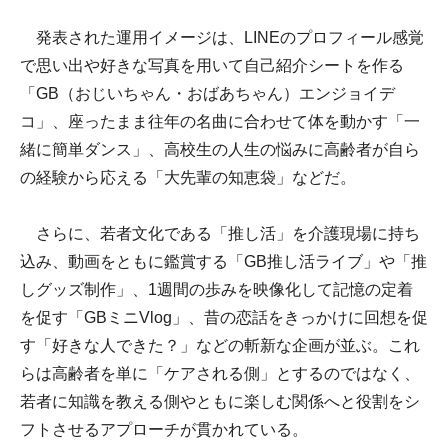
発表された運用イメージは、LINEのプロフィール感覚
で思い出や好きな写真を用いて自己紹介シートを作る
「GB（おじいちゃん・おばあちゃん）エンジョイデ
コ」、座ったまま往年の名曲に合わせて体を動かす「一
緒に簡単ダンス」、高校生の人生の悩みに高齢者が自ら
の経験から応える「大先輩の知恵袋」などだ。
さらに、若者文化である「推し活」を介護現場に持ち
込み、動画をともに鑑賞する「GB推し活ライブ」や「推
しグッズ制作」、1週間の歩みを映像化して記憶の定着
を促す「GBミニVlog」、昔の恋話をきっかけに回想を促
す「好きな人できた？」などの斬新な企画が並ぶ。これ
らは高齢者を単に「ケアされる側」とするのではなく、
若者に知識を教える側やともに楽しむ関係へと役割をシ
フトさせるアプローチが貫かれている。