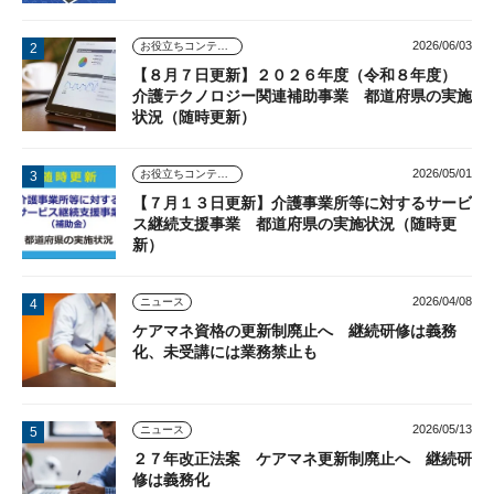
2026/06/03
お役立ちコンテンツ
【８月７日更新】２０２６年度（令和８年度）
介護テクノロジー関連補助事業 都道府県の実施
状況（随時更新）
2026/05/01
お役立ちコンテンツ
【７月１３日更新】介護事業所等に対するサービ
ス継続支援事業 都道府県の実施状況（随時更
新）
2026/04/08
ニュース
ケアマネ資格の更新制廃止へ 継続研修は義務
化、未受講には業務禁止も
2026/05/13
ニュース
２７年改正法案 ケアマネ更新制廃止へ 継続研
修は義務化