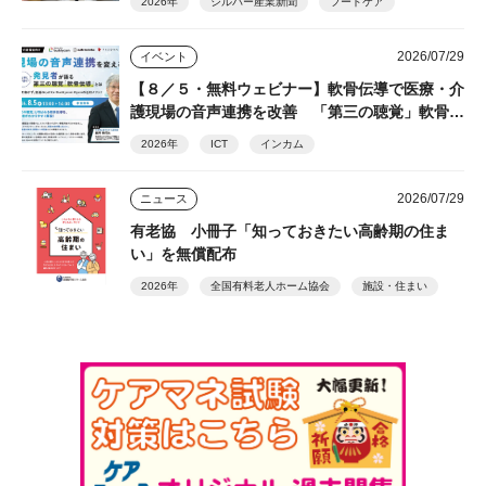
2026年
シルバー産業新聞
フードケア
2026/07/29
イベント
【８／５・無料ウェビナー】軟骨伝導で医療・介
護現場の音声連携を改善 「第三の聴覚」軟骨伝
導の発見者・細井裕司氏が解説
2026年
ICT
インカム
2026/07/29
ニュース
有老協 小冊子「知っておきたい高齢期の住ま
い」を無償配布
2026年
全国有料老人ホーム協会
施設・住まい