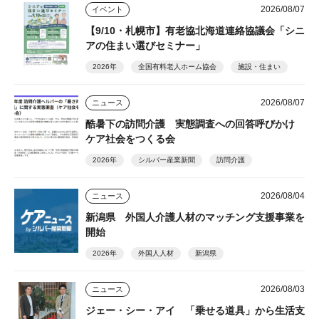
2026/08/07
イベント
【9/10・札幌市】有老協北海道連絡協議会「シニ
アの住まい選びセミナー」
2026年
全国有料老人ホーム協会
施設・住まい
2026/08/07
ニュース
酷暑下の訪問介護 実態調査への回答呼びかけ
ケア社会をつくる会
2026年
シルバー産業新聞
訪問介護
2026/08/04
ニュース
新潟県 外国人介護人材のマッチング支援事業を
開始
2026年
外国人人材
新潟県
2026/08/03
ニュース
ジェー・シー・アイ 「乗せる道具」から生活支