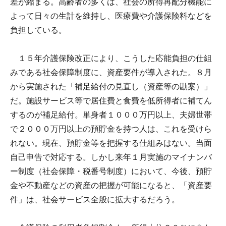
差が縮まる。高齢者の多くは、社会の所得再配分機能に
よって日々の生計を維持し、医療費や介護保険料などを
負担している。
１５年介護保険改正により、こうした応能負担の仕組
みである社会保障制度に、資産要件が導入された。８月
から実施された「補足給付の見直し（資産等の勘案）」
だ。施設サービス等で居住費と食費を低所得者に補てん
するのが補足給付。単身者１０００万円以上、夫婦世帯
で２０００万円以上の預貯金を持つ人は、これを受けら
れない。現在、預貯金等を把握する仕組みはない。当面
自己申告で対応する。しかし来年１月実施のマイナンバ
ー制度（社会保障・税番号制度）において、今後、預貯
金や不動産などの資産の把握が可能になると、「資産要
件」は、社会サービス全般に拡大するだろう。