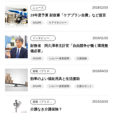
2018/12/10
ニュース
19年度予算 財政審「ケアプラン自費」など提言
2018年
ケアマネジャー
2016/11/10
インタビュー・座談会
財務省 阿久澤孝主計官「自由競争が働く環境整
備必要」
2016年
シルバー産業新聞
介護保険
2016/04/10
連載《プリズム》
効率のよい福祉用具と生活援助
2016年
シルバー産業新聞
介護ロボット
2015/10/10
連載《プリズム》
介護なき介護保険？