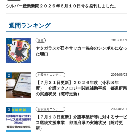
シルバー産業新聞２０２６年６月１０日号を発刊しました。
週間ランキング
2019/11/09
話題
ヤタガラスが日本サッカー協会のシンボルになっ
た理由
2026/06/03
お役立ちコンテンツ
【７月３１日更新】２０２６年度（令和８年
度） 介護テクノロジー関連補助事業 都道府県
の実施状況（随時更新）
2026/05/01
お役立ちコンテンツ
【７月１３日更新】介護事業所等に対するサービ
ス継続支援事業 都道府県の実施状況（随時更
新）