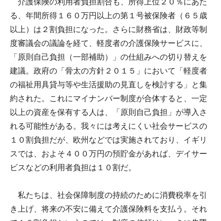
介護保険の利用者負担割合も、所得上位２０％にあた
る、年間所得１６０万円以上の第１号被保険者（６５歳
以上）は２割負担になった。さらに財務省は、財政等制
度審議会の議論を経て、軽度者の介護保険サービスに、
「原則自己負担（一部補助）」の仕組みへの切り替えを
建議。政府の「骨太の方針２０１５」において「軽度者
の福祉用具貸与等や生活援助の見直しを検討する」と集
約された。これにマイナンバー制度が合体すると、一定
以上の資産を保有する人は、「原則自己負担」が導入さ
れる可能性がある。我々には考えにくい社会サービスの
１０割負担だが、欧州などでは実施されており、イギリ
スでは、およそ４００万円の預貯金があれば、デイサー
ビスなどの利用者負担は１０割だ。
私たちは、社会保障制度の持続のために消費税率を引
き上げ、将来の不安に備えて介護保険料を支払う。それ