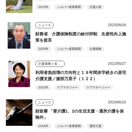
2015年
シルバー産業新聞
介護人材
2025/08/26
ニュース
財務省 介護保険制度の給付抑制 生産性向上施
策を提言
2025年
シルバー産業新聞
介護保険
2022/05/27
介護保険と在宅介護のゆくえ
利用者負担増の方向性と１９年間赤字続きの居宅
介護支援／服部万里子（１２２）
2022年
ケアマネジャー
ケアマネージャー
2019/06/10
ニュース
財政審 「要介護1、2の生活支援・通所介護を保
険外」
2019年
シルバー産業新聞
通所介護