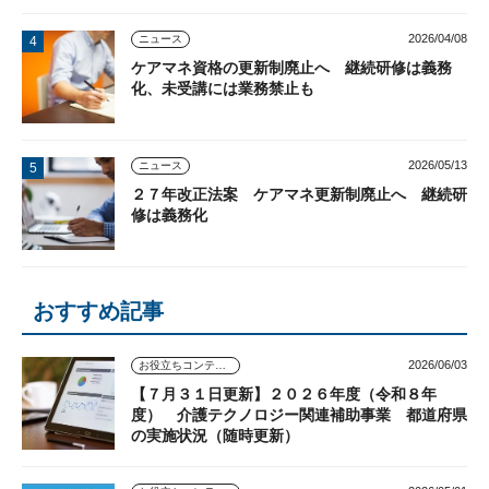
2026/04/08
ニュース
ケアマネ資格の更新制廃止へ 継続研修は義務
化、未受講には業務禁止も
2026/05/13
ニュース
２７年改正法案 ケアマネ更新制廃止へ 継続研
修は義務化
おすすめ記事
2026/06/03
お役立ちコンテンツ
【７月３１日更新】２０２６年度（令和８年
度） 介護テクノロジー関連補助事業 都道府県
の実施状況（随時更新）