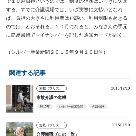
で１０割負担というのでは、制度の信頼はいっきに失墜
する。すでに介護現場では、いざ実際に支払いとなれ
ば、負担の大きさに利用者は戸惑い、利用制限も起きる
のでは、とおそれる。１０月になると、みなさんの手元
に簡易書留でマイナンバーを記した通知カードが届く。
（シルバー産業新聞２０１５年９月１０日号）
関連する記事
2015/12/10
連載《プリズム》
家族介護の危機
2015年
シルバー産業新聞
介護保険
2015/11/10
連載《プリズム》
介護離職ゼロの「旗」