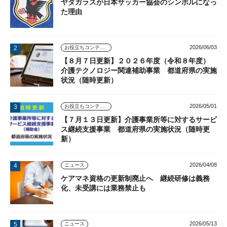
ヤタガラスが日本サッカー協会のシンボルになっ
た理由
2026/06/03
お役立ちコンテンツ
【８月７日更新】２０２６年度（令和８年度）
介護テクノロジー関連補助事業 都道府県の実施
状況（随時更新）
2026/05/01
お役立ちコンテンツ
【７月１３日更新】介護事業所等に対するサービ
ス継続支援事業 都道府県の実施状況（随時更
新）
2026/04/08
ニュース
ケアマネ資格の更新制廃止へ 継続研修は義務
化、未受講には業務禁止も
2026/05/13
ニュース