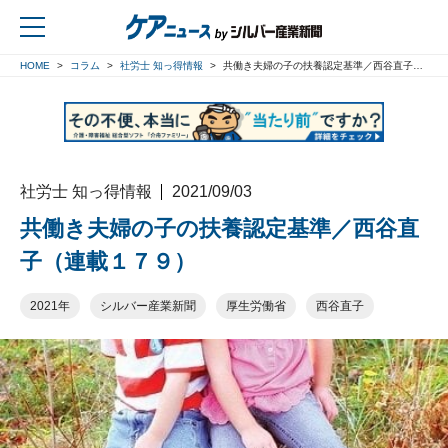
HOME
コラム
社労士 知っ得情報
共働き夫婦の子の扶養認定基準／西谷直子（連載１７９）
戻る
社労士 知っ得情報
2021/09/03
共働き夫婦の子の扶養認定基準／西谷直
子（連載１７９）
2021年
シルバー産業新聞
厚生労働省
西谷直子