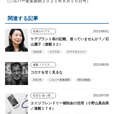
（シルバー産業新聞２０２１年８月１０日号）
関連する記事
2021/08/31
未来のケアマネジャー
ケアプラン１表の記載、迷っていませんか？／石
山麗子（連載３２）
2021年
ケアマネ
ケアマネジャー
2021/08/30
連載《プリズム》
コロナを甘く見るな
2021年
シルバー産業新聞
厚生労働省
2021/07/30
社労士 知っ得情報
エイジフレンドリー補助金の活用（小野山真由美
／連載１７８）