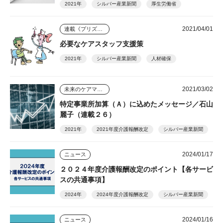
2021年
シルバー産業新聞
厚生労働省
2021/04/01
連載《プリズム》
必要なケアスタッフ支援策
2021年
シルバー産業新聞
人材確保
2021/03/02
未来のケアマネジャー
特定事業所加算（Ａ）に込めたメッセージ／石山
麗子（連載２６）
2021年
2021年度介護報酬改定
シルバー産業新聞
2024/01/17
ニュース
２０２４年度介護報酬改定のポイント【各サービ
スの共通事項】
2024年
2024年度介護報酬改定
シルバー産業新聞
2024/01/16
ニュース