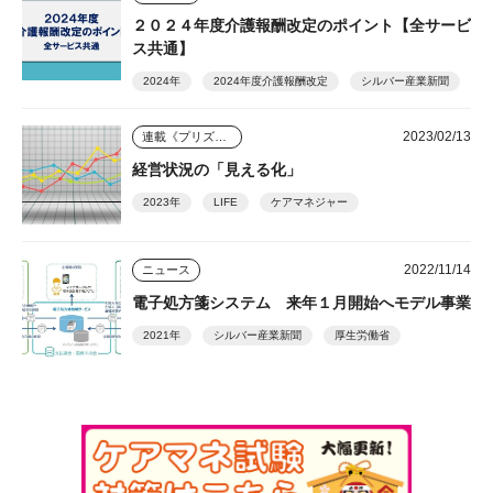
２０２４年度介護報酬改定のポイント【全サービ
ス共通】
2024年
2024年度介護報酬改定
シルバー産業新聞
2023/02/13
連載《プリズム》
経営状況の「見える化」
2023年
LIFE
ケアマネジャー
2022/11/14
ニュース
電子処方箋システム 来年１月開始へモデル事業
2021年
シルバー産業新聞
厚生労働省