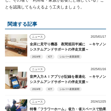
し、その場で「利用者・家族が必要だと感じている」こ
とを認識してもらえるよう工夫しましょう。
関連する記事
2025/01/17
ニュース
全床に見守り機器 夜間巡回半減に ～キヤノン
システムアンドサポートの伴走支援～
2024年
ICT
シルバー産業新聞
2025/01/16
ニュース
音声入力ＡＩアプリが記録を最適化 ～キヤノン
システムアンドサポートの伴走支援～
2024年
ICT
シルバー産業新聞
2024/12/25
ニュース
特養「フラワーホーム」省力・省スペースで効果