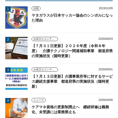
2019/11/09
話題
ヤタガラスが日本サッカー協会のシンボルになっ
た理由
2026/06/03
お役立ちコンテンツ
【７月３１日更新】２０２６年度（令和８年
度） 介護テクノロジー関連補助事業 都道府県
の実施状況（随時更新）
2026/05/01
お役立ちコンテンツ
【７月１３日更新】介護事業所等に対するサービ
ス継続支援事業 都道府県の実施状況（随時更
新）
2026/04/08
ニュース
ケアマネ資格の更新制廃止へ 継続研修は義務
化、未受講には業務禁止も