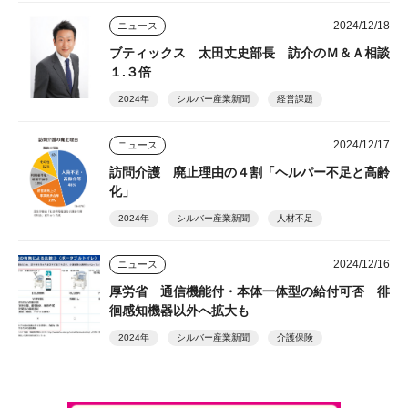
2024/12/18
ニュース
ブティックス 太田丈史部長 訪介のＭ＆Ａ相談
１.３倍
2024年
シルバー産業新聞
経営課題
2024/12/17
ニュース
訪問介護 廃止理由の４割「ヘルパー不足と高齢
化」
2024年
シルバー産業新聞
人材不足
2024/12/16
ニュース
厚労省 通信機能付・本体一体型の給付可否 徘
徊感知機器以外へ拡大も
2024年
シルバー産業新聞
介護保険