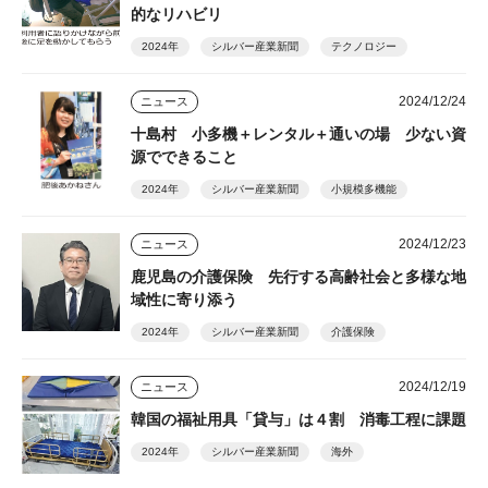
的なリハビリ
2024年
シルバー産業新聞
テクノロジー
2024/12/24
ニュース
十島村 小多機＋レンタル＋通いの場 少ない資
源でできること
2024年
シルバー産業新聞
小規模多機能
2024/12/23
ニュース
鹿児島の介護保険 先行する高齢社会と多様な地
域性に寄り添う
2024年
シルバー産業新聞
介護保険
2024/12/19
ニュース
韓国の福祉用具「貸与」は４割 消毒工程に課題
2024年
シルバー産業新聞
海外