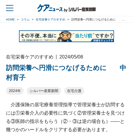
HOME
コラム
在宅栄養ケアのすすめ
訪問栄養へ円滑につなげるために 中村育子
戻る
在宅栄養ケアのすすめ
2024/05/08
訪問栄養へ円滑につなげるために 中
村育子
2024年
シルバー産業新聞
在宅介護
介護保険の居宅療養管理指導で管理栄養士が訪問する
には①栄養介入の必要性に気づく②管理栄養士を見つけ
る③医師の指示をもらう（②・③は逆の場合も）――と
幾つかのハードルをクリアする必要があります。