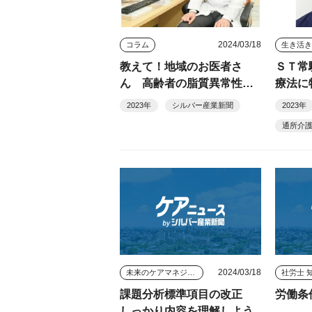
2024/03/18
コラム
生き活
教えて！地域のお医者さ
ＳＴ常
ん 高齢者の脂質異常性の
療法に
基礎知識
センタ
2023年
シルバー産業新聞
2023年
越谷市
通所介
2024/03/18
未来のケアマネジャー
社労士 
課題分析標準項目の改正
労働条
しっかり内容を理解しよう