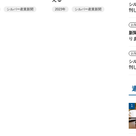
シ
シルバー産業新聞
2023年
シルバー産業新聞
刊
お
新
り
お
シ
刊