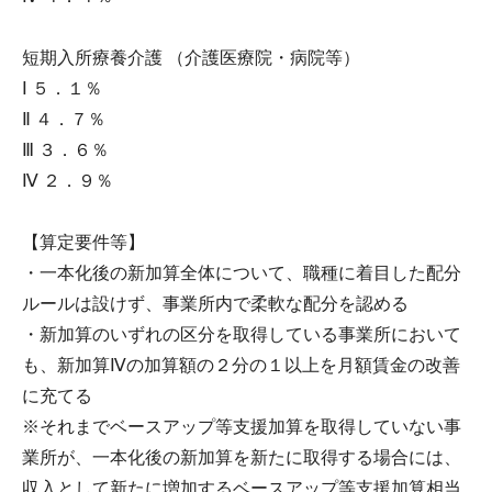
短期入所療養介護 （介護医療院・病院等）
Ⅰ ５．１％
Ⅱ ４．７％
Ⅲ ３．６％
Ⅳ ２．９％
【算定要件等】
・一本化後の新加算全体について、職種に着目した配分
ルールは設けず、事業所内で柔軟な配分を認める
・新加算のいずれの区分を取得している事業所において
も、新加算Ⅳの加算額の２分の１以上を月額賃金の改善
に充てる
※それまでベースアップ等支援加算を取得していない事
業所が、一本化後の新加算を新たに取得する場合には、
収入として新たに増加するベースアップ等支援加算相当