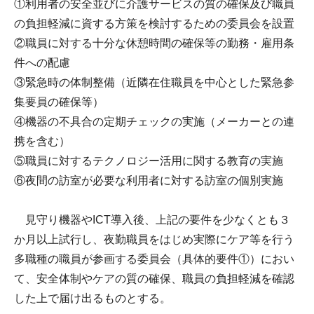
①利用者の安全並びに介護サービスの質の確保及び職員
の負担軽減に資する方策を検討するための委員会を設置
②職員に対する十分な休憩時間の確保等の勤務・雇用条
件への配慮
③緊急時の体制整備（近隣在住職員を中心とした緊急参
集要員の確保等）
④機器の不具合の定期チェックの実施（メーカーとの連
携を含む）
⑤職員に対するテクノロジー活用に関する教育の実施
⑥夜間の訪室が必要な利用者に対する訪室の個別実施
見守り機器やICT導入後、上記の要件を少なくとも３
か月以上試行し、夜勤職員をはじめ実際にケア等を行う
多職種の職員が参画する委員会（具体的要件①）におい
て、安全体制やケアの質の確保、職員の負担軽減を確認
した上で届け出るものとする。