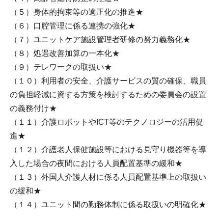
（５）身体的拘束等の適正化の推進★
（６）口腔管理に係る連携の強化★
（７）ユニットケア施設管理者研修の努力義務化★
（８）処遇改善加算の一本化★
（９）テレワークの取扱い★
（１０）利用者の安全、介護サービスの質の確保、職員
の負担軽減に資する方策を検討するための委員会の設置
の義務付け★
（１１）介護ロボットやICT等のテクノロジーの活用促
進★
（１２）介護老人保健施設等における見守り機器等を導
入した場合の夜間における人員配置基準の緩和★
（１３）外国人介護人材に係る人員配置基準上の取扱い
の緩和★
（１４）ユニット間の勤務体制に係る取扱いの明確化★