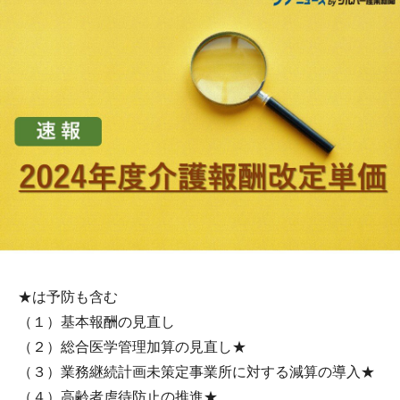
★は予防も含む
（１）基本報酬の見直し
（２）総合医学管理加算の見直し★
（３）業務継続計画未策定事業所に対する減算の導入★
（４）高齢者虐待防止の推進★