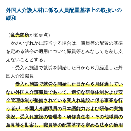
外国人介護人材に係る人員配置基準上の取扱いの
緩和
（
蛍光箇所
が変更点）
次のいずれかに該当する場合は、職員等の配置の基準
を定める法令の適用について職員等とみなしても差し支
えないこととする。
・受入れ施設で就労を開始した日から６月経過した外
国人介護職員
・
受入れ施設で就労を開始した日から６月経過してい
ない外国人介護職員であって、適切な研修体制および安
全管理体制が整備されている受入れ施設に係る事業を行
う者が、外国人介護職員の日本語能力および研修の実施
状況、受入れ施設の管理者・研修責任者・その他職員の
意見等を勘案し、職員等の配置基準を定める法令の適用