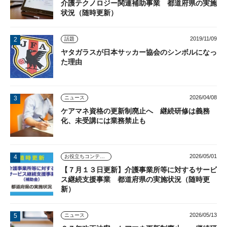
介護テクノロジー関連補助事業 都道府県の実施
状況（随時更新）
2019/11/09
話題
ヤタガラスが日本サッカー協会のシンボルになっ
た理由
2026/04/08
ニュース
ケアマネ資格の更新制廃止へ 継続研修は義務
化、未受講には業務禁止も
2026/05/01
お役立ちコンテンツ
【７月１３日更新】介護事業所等に対するサービ
ス継続支援事業 都道府県の実施状況（随時更
新）
2026/05/13
ニュース