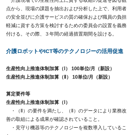
介護現場での生産性向上に資する取組の促進を図る観
点から、現場の課題を抽出および分析した上で、利用者
の安全並びに介護サービスの質の確保および職員の負担
軽減に資する方策を検討するための委員会の設置を義務
付ける。その際、３年間の経過措置期間を設ける。
介護ロボットやICT等のテクノロジーの活用促進
生産性向上推進体制加算（Ⅰ） 100単位/月（新設）
生産性向上推進体制加算（Ⅱ） 10単位/月（新設）
算定要件等
生産性向上推進体制加算（Ⅰ）
・（Ⅱ）の要件を満たし、（Ⅱ）のデータにより業務改
善の取組による成果が確認されていること。
・見守り機器等のテクノロジーを複数導入しているこ