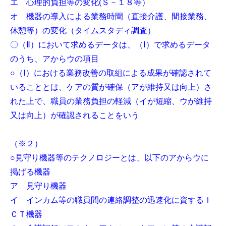
エ 心理的負担等の変化(Ｓ－１８等）
オ 機器の導入による業務時間（直接介護、間接業務、
休憩等）の変化（タイムスタディ調査）
〇（Ⅱ）において求めるデータは、（Ⅰ）で求めるデータ
のうち、アからウの項目
○（Ⅰ）における業務改善の取組による成果が確認されて
いることとは、ケアの質が確保（アが維持又は向上）さ
れた上で、職員の業務負担の軽減（イが短縮、ウが維持
又は向上）が確認されることをいう
（※２）
○見守り機器等のテクノロジーとは、以下のアからウに
掲げる機器
ア 見守り機器
イ インカム等の職員間の連絡調整の迅速化に資するＩ
ＣＴ機器