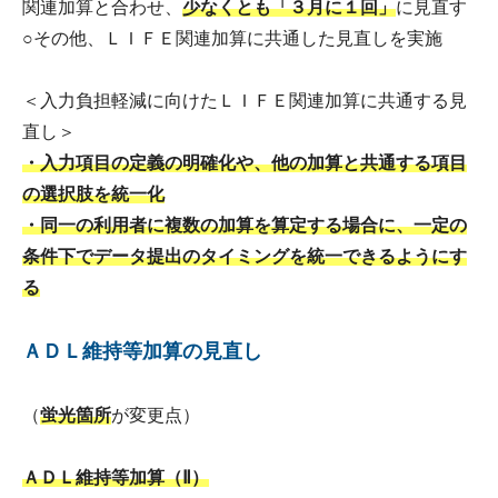
関連加算と合わせ、
少なくとも「３月に１回」
に見直す
○その他、ＬＩＦＥ関連加算に共通した見直しを実施
＜入力負担軽減に向けたＬＩＦＥ関連加算に共通する見
直し＞
・入力項目の定義の明確化や、他の加算と共通する項目
の選択肢を統一化
・同一の利用者に複数の加算を算定する場合に、一定の
条件下でデータ提出のタイミングを統一できるようにす
る
ＡＤＬ維持等加算の見直し
（
蛍光箇所
が変更点）
ＡＤＬ維持等加算（Ⅱ）