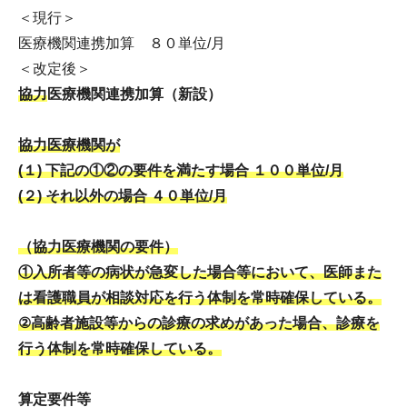
＜現行＞
医療機関連携加算 ８０単位/月
＜改定後＞
協力
医療機関連携加算（新設）
協力医療機関が
(１) 下記の①②の要件を満たす場合 １００単位/月
(２) それ以外の場合 ４０単位/月
（協力医療機関の要件）
①入所者等の病状が急変した場合等において、医師また
は看護職員が相談対応を行う体制を常時確保している。
②高齢者施設等からの診療の求めがあった場合、診療を
行う体制を常時確保している。
算定要件等