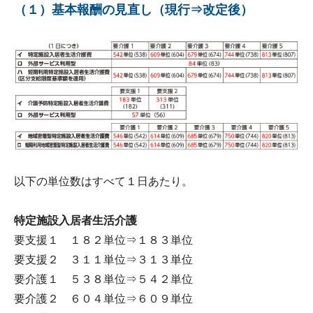
（１）基本報酬の見直し（現行⇒改定後）
以下の単位数はすべて１日あたり。
特定施設入居者生活介護
要支援１ １８２単位⇒１８３単位
要支援２ ３１１単位⇒３１３単位
要介護１ ５３８単位⇒５４２単位
要介護２ ６０４単位⇒６０９単位