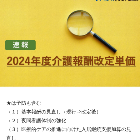
★は予防も含む
（１）基本報酬の見直し（現行⇒改定後）
（２）夜間看護体制の強化
（３）医療的ケアの推進に向けた入居継続支援加算の見
直し