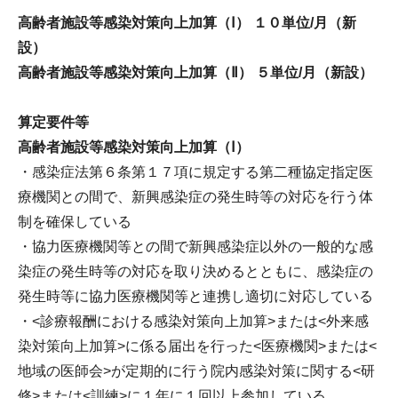
高齢者施設等感染対策向上加算（Ⅰ） １０単位/月（新
設）
高齢者施設等感染対策向上加算（Ⅱ） ５単位/月（新設）
算定要件等
高齢者施設等感染対策向上加算（Ⅰ）
・感染症法第６条第１７項に規定する第二種協定指定医
療機関との間で、新興感染症の発生時等の対応を行う体
制を確保している
・協力医療機関等との間で新興感染症以外の一般的な感
染症の発生時等の対応を取り決めるとともに、感染症の
発生時等に協力医療機関等と連携し適切に対応している
・<診療報酬における感染対策向上加算>または<外来感
染対策向上加算>に係る届出を行った<医療機関>または<
地域の医師会>が定期的に行う院内感染対策に関する<研
修>または<訓練>に１年に１回以上参加している