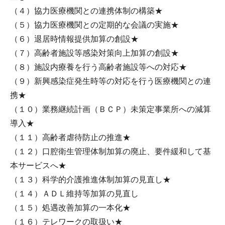
（４）協力医療機関との連携体制の構築★
（５）協力医療機関との定期的な会議の実施★
（６）退居時情報提供加算の創設★
（７）高齢者施設等感染対策向上加算の創設★
（８）施設内療養を行う高齢者施設等への対応★
（９）新興感染症発生時等の対応を行う医療機関との連
携★
（１０）業務継続計画（ＢＣＰ）未策定事業所への減算
導入★
（１１）高齢者虐待防止の推進★
（１２）口腔衛生管理体制加算の廃止、要件緩和して基
本サービスへ★
（１３）科学的介護推進体制加算の見直し★
（１４）ＡＤＬ維持等加算の見直し
（１５）処遇改善加算の一本化★
（１６）テレワークの取扱い★