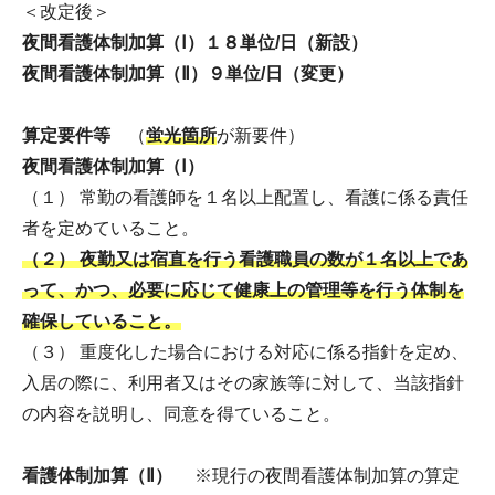
＜改定後＞
夜間看護体制加算（Ⅰ）１８単位/日（新設）
夜間看護体制加算（Ⅱ）９単位/日（変更）
算定要件等
​（
蛍光箇所
が新要件）
夜間看護体制加算（Ⅰ）
（１） 常勤の看護師を１名以上配置し、看護に係る責任
者を定めていること。
（２） 夜勤又は宿直を行う看護職員の数が１名以上であ
って、かつ、必要に応じて健康上の管理等を行う体制を
確保していること。
（３） 重度化した場合における対応に係る指針を定め、
入居の際に、利用者又はその家族等に対して、当該指針
の内容を説明し、同意を得ていること。
看護体制加算（Ⅱ）
※現行の夜間看護体制加算の算定