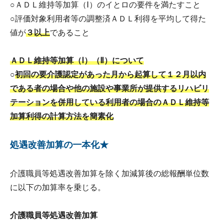
○ＡＤＬ維持等加算（Ⅰ）のイとロの要件を満たすこと
○評価対象利用者等の調整済ＡＤＬ利得を平均して得た
値が
３以上
であること
ＡＤＬ維持等加算（Ⅰ）（Ⅱ）について
○
初回の要介護認定があった月から起算して１２月以内
である者の場合や他の施設や事業所が提供するリハビリ
テーションを併用している利用者の場合のＡＤＬ維持等
加算利得の計算方法を簡素化
処遇改善加算の一本化★
介護職員等処遇改善加算を除く加減算後の総報酬単位数
に以下の加算率を乗じる。
介護職員等処遇改善加算