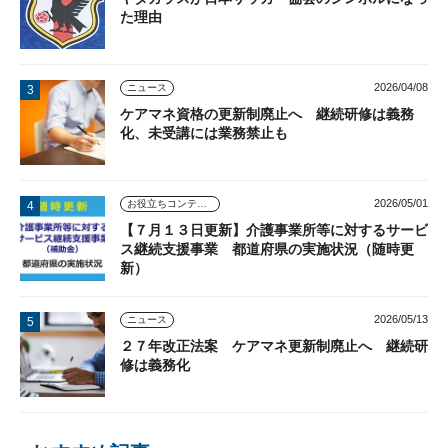
た理由
2026/04/08
ニュース
ケアマネ資格の更新制廃止へ 継続研修は義務
化、未受講には業務禁止も
2026/05/01
お役立ちコンテンツ
【７月１３日更新】介護事業所等に対するサービ
ス継続支援事業 都道府県の実施状況（随時更
新）
2026/05/13
ニュース
２７年改正法案 ケアマネ更新制廃止へ 継続研
修は義務化