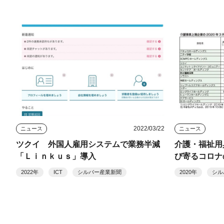
2022/03/22
ニュース
ニュース
ツクイ 外国人雇用システムで業務半減
介護・福祉用
「Ｌｉｎｋｕｓ」導入
び寄るコロナ
2022年
ICT
シルバー産業新聞
2020年
シル