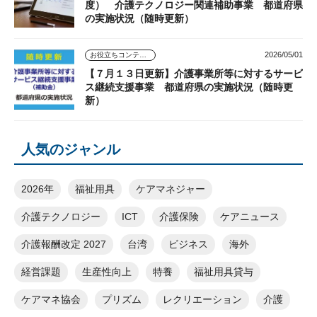
度） 介護テクノロジー関連補助事業 都道府県
の実施状況（随時更新）
2026/05/01
お役立ちコンテンツ
【７月１３日更新】介護事業所等に対するサービ
ス継続支援事業 都道府県の実施状況（随時更
新）
人気のジャンル
2026年
福祉用具
ケアマネジャー
介護テクノロジー
ICT
介護保険
ケアニュース
介護報酬改定 2027
台湾
ビジネス
海外
経営課題
生産性向上
特養
福祉用具貸与
ケアマネ協会
プリズム
レクリエーション
介護