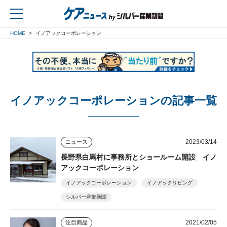
HOME
イノアックコーポレーション
戻る
イノアックコーポレーションの記事一覧
2023/03/14
ニュース
長野県白馬村に事務所とショールーム開設 イノ
アックコーポレーション
イノアックコーポレーション
イノアックリビング
シルバー産業新聞
2021/02/05
注目商品