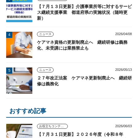
【７月１３日更新】介護事業所等に対するサービ
ス継続支援事業 都道府県の実施状況（随時更
新）
2026/04/08
ニュース
ケアマネ資格の更新制廃止へ 継続研修は義務
化、未受講には業務禁止も
2026/05/13
ニュース
２７年改正法案 ケアマネ更新制廃止へ 継続研
修は義務化
おすすめ記事
2026/06/03
お役立ちコンテンツ
【７月３１日更新】２０２６年度（令和８年