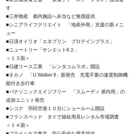
す
■三井物産 都内施設へ弁当など無償提供
■シニアライフクリエイト 「地産外商」支援の新メニ
ュー
■日清オイリオ「エネプリン プロテインプラス」
■ニュートリー「サンエットK２」
＜１３面＞
■日建リース工業 「レンタコムラボ」開設
■タカノ 「U Walker Ⅱ」新発売 充電不要の速度制御機
能付き歩行車
■パナソニックエイジフリー 「スムーディ 屋内用」の
追加ユニット発売
■シコク 羽田空港１０分にショールーム開設
■フランスベッド タイで福祉用具レンタル市場調査
＜１４面＞
■プライムケア東京 安心安全な用具提供