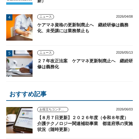
新）
2026/04/08
ニュース
ケアマネ資格の更新制廃止へ 継続研修は義務
化、未受講には業務禁止も
2026/05/13
ニュース
２７年改正法案 ケアマネ更新制廃止へ 継続研
修は義務化
おすすめ記事
2026/06/03
お役立ちコンテンツ
【８月７日更新】２０２６年度（令和８年度）
介護テクノロジー関連補助事業 都道府県の実施
状況（随時更新）