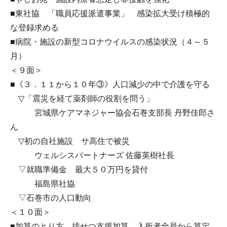
■東社協 「職員応援派遣事業」 感染拡大受け積極的
な登録求める
■病院・施設の新型コロナウイルスの感染状況（４～５
月）
＜９面＞
■《３．１１から１０年③》人口減少の中で介護を守る
▽「震災を経て薬剤師の役割を問う」
宮城県ケアマネジャー協会石巻支部長 丹野佳郎さ
ん
▽初の自社施設 サ高住で被災
ウェルシスパートナーズ 佐藤英樹社長
▽就職準備金 最大５０万円を貸付
福島県社協
▽石巻市の人口動向
＜１０面＞
■加算のとり方 排せつ支援加算 入所者全員から算定