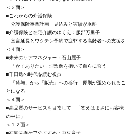
＜３面＞
■これからの介護保険
介護保険事業計画 見込みと実績が乖離
■介護保険と在宅介護のゆくえ：服部万里子
宣言延長とワクチン予約で疲弊する高齢者への支援を
＜４面＞
■未来のケアマネジャー：石山麗子
「かくありたい」理想像を抱いて自らに誓う
■千田透の時代を読む視点
「貸与」から「販売」への移行 原則が歪められるこ
とになる
＜４面＞
■高品質のサービスを目指して 「答えはまさにお客様
の中に」
＜１２面＞
■在宅栄養ケアのすすめ：中村育子