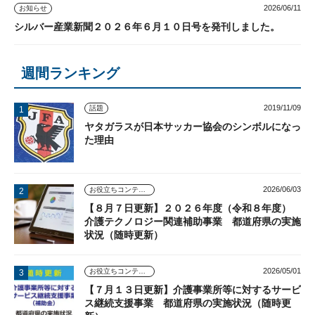
2026/06/11
お知らせ
シルバー産業新聞２０２６年６月１０日号を発刊しました。
週間ランキング
2019/11/09
話題
ヤタガラスが日本サッカー協会のシンボルになっ
た理由
2026/06/03
お役立ちコンテンツ
【８月７日更新】２０２６年度（令和８年度）
介護テクノロジー関連補助事業 都道府県の実施
状況（随時更新）
2026/05/01
お役立ちコンテンツ
【７月１３日更新】介護事業所等に対するサービ
ス継続支援事業 都道府県の実施状況（随時更