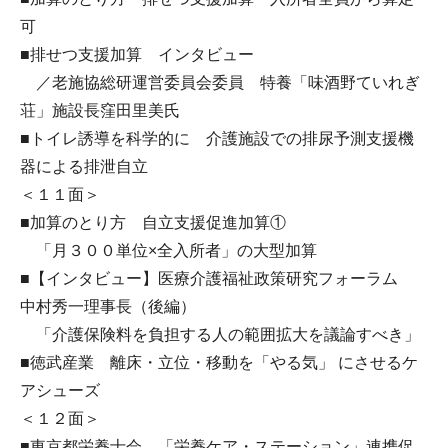
可
■排せつ支援加算 インタビュー
／老施協総研運営委員会委員 特養「味酒野ていれぎ
荘」施設長窪田里美氏
■トイレ誘導を科学的に 介護施設での排尿予測支援機
器による排泄自立
＜１１面＞
■加算のとり方 自立支援促進加算①
「月３００単位×全入所者」の大型加算
■【インタビュー】医療介護福祉政策研究フォーラム
中村秀一理事長（後編）
「介護保険料を負担する人の範囲拡大を議論すべき」
■徳武産業 離床・立位・移動を「やる気」 にさせるケ
アシューズ
＜１２面＞
■東京都栄養士会 「栄養ケア・ステーション」連携促