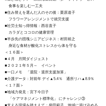
食事を楽しむ一工夫
■住み替えを選んだ人のその後：栗原道子
フラワーアレンジメントで就労支援
■社労士知っ得情報：西谷直子
カラダとココロの健康管理
■半歩先の団塊シニアビジネス：村田裕之
身近な食材が酸化ストレスから体を守る
＜１６面＞
■４月 月間ダイジェスト
■２０２１年５月～ イベント
■一口メモ 「退院・退所支援加算」
■介護データ：対前年 デイ▲5.4％ 通所リハ▲8.9％
＜１７面＞
■地域力発見：宮下今日子
「ケアマネジメント標準化」 にチャレンジ③
■支える現場を踏まえて：柴田範子 地域に溶け込める