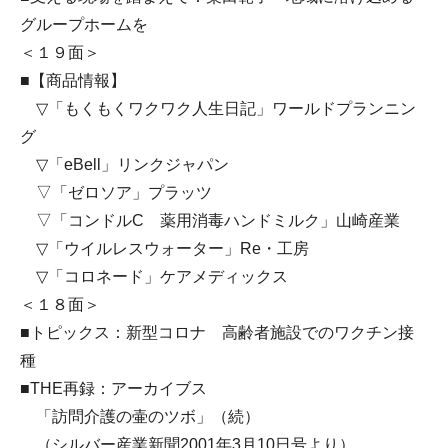
グループホームを
＜１９面＞
■【商品情報】
▽「もくもくワクワク人生日記」ワールドプランニン
グ
▽「eBell」リンクジャパン
▽「ゼロソア」プラッツ
▽「コンドルC 薬用消毒ハンドミルク」山崎産業
▽「ウイルレスウォーター」Re・工房
▽「コロネード」ケアメディックス
＜１８面＞
■トピックス：新型コロナ 高齢者施設でのワクチン接
種
■THE再録：アーカイブス
「訪問介護の壷のツボ」（続）
（シルバー産業新聞2001年3月10日号より）