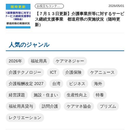
2026/05/01
お役立ちコンテンツ
【７月１３日更新】介護事業所等に対するサービ
ス継続支援事業 都道府県の実施状況（随時更
新）
人気のジャンル
2026年
福祉用具
ケアマネジャー
介護テクノロジー
ICT
介護保険
ケアニュース
介護報酬改定 2027
台湾
ビジネス
海外
経営課題
施設・住まい
生産性向上
特養
福祉用具貸与
訪問介護
ケアマネ協会
プリズム
レクリエーション