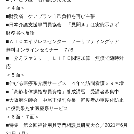
＜４面＞
■財務省 ケアプラン自己負担を再び主張
■日本介護支援専門員協会 「見聞き」は実態示さず
財務省へ反論
■ＡＴＣエイジレスセンター ノーリフティングケア
無料オンラインセミナー ７/６
■「介舟ファミリー」ＬＩＦＥ関連加算 無償で随時対
応
＜５面＞
■伸びる医療系介護サービス ４年で訪問看護３９％増
■「高齢者体操指導員資格」養成講習 受講者募集中
■大阪府医師会 中尾正俊副会長 軽度者の重度化防止
に役割果たす医療系サービス
＜６面・７面＞
■特集 第２回福祉用具専門相談員研究大会／2021年6月
21日（月）