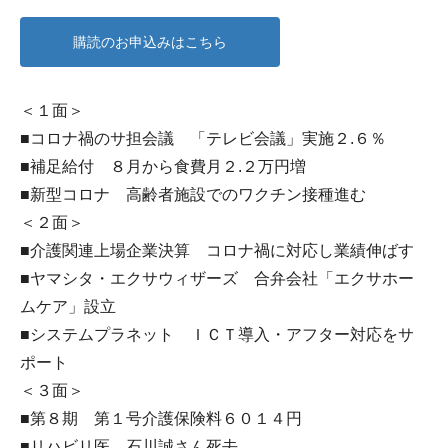
購読のお申込みはこちら
＜１面＞
■コロナ禍のサ担会議 「テレビ会議」実施２.６％
■補足給付 ８月から食費月２.２万円増
■新型コロナ 高齢者施設でのワクチン接種進む
＜２面＞
■介護関連上場企業決算 コロナ禍に対応し業績伸ばす
■ヤマシタ・エクサウィザーズ 合弁会社「エクサホー
ムケア」設立
■システムプラネット ＩＣＴ導入・アフター対応をサ
ポート
＜３面＞
■第８期 第１号介護保険料６０１４円
■リハビリ医 石川誠さん死去