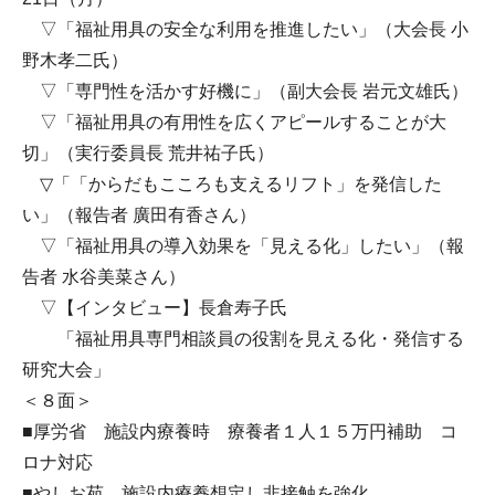
▽「福祉用具の安全な利用を推進したい」（大会長 小
野木孝二氏）
▽「専門性を活かす好機に」（副大会長 岩元文雄氏）
▽「福祉用具の有用性を広くアピールすることが大
切」（実行委員長 荒井祐子氏）
▽「「からだもこころも支えるリフト」を発信した
い」（報告者 廣田有香さん）
▽「福祉用具の導入効果を「見える化」したい」（報
告者 水谷美菜さん）
▽【インタビュー】長倉寿子氏
「福祉用具専門相談員の役割を見える化・発信する
研究大会」
＜８面＞
■厚労省 施設内療養時 療養者１人１５万円補助 コ
ロナ対応
■やしお苑 施設内療養想定し非接触を強化