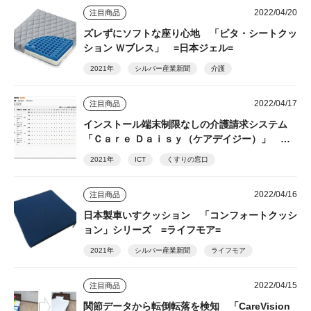
2022/04/20
注目商品
ズレずにソフトな座り心地 「ピタ・シートクッ
ション Ｗブレス」 =日本ジェル=
2021年
シルバー産業新聞
介護
2022/04/17
注目商品
インストール端末制限なしの介護請求システム
「Ｃａｒｅ Ｄａｉｓｙ（ケアデイジー）」 ＝
くすりの窓口=
2021年
ICT
くすりの窓口
2022/04/16
注目商品
日本製車いすクッション 「コンフォートクッシ
ョン」シリーズ =ライフモア=
2021年
シルバー産業新聞
ライフモア
2022/04/15
注目商品
関節データから転倒転落を検知 「CareVision