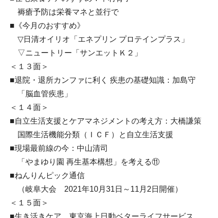
褥瘡予防は栄養マネと並行で
■《今月のおすすめ》
▽日清オイリオ「エネプリン プロテインプラス」
▽ニュートリー「サンエットＫ２」
＜１３面＞
■退院・退所カンファに利く 疾患の基礎知識：加島守
「脳血管疾患」
＜１４面＞
■自立生活支援とケアマネジメントの考え方：大橋謙策
国際生活機能分類（ＩＣＦ）と自立生活支援
■現場最前線の今：中山清司
「やまゆり園 再生基本構想」を考える⑪
■ねんりんピック通信
（岐阜大会 2021年10月31日～11月2日開催）
＜１５面＞
■生き活きケア 東京海上日動ベターライフサービス