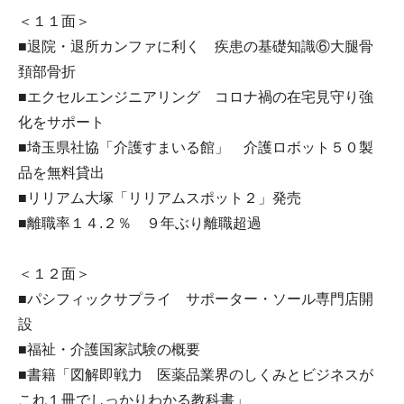
＜１１面＞
■退院・退所カンファに利く 疾患の基礎知識⑥大腿骨
頚部骨折
■エクセルエンジニアリング コロナ禍の在宅見守り強
化をサポート
■埼玉県社協「介護すまいる館」 介護ロボット５０製
品を無料貸出
■リリアム大塚「リリアムスポット２」発売
■離職率１４.２％ ９年ぶり離職超過
＜１２面＞
■パシフィックサプライ サポーター・ソール専門店開
設
■福祉・介護国家試験の概要
■書籍「図解即戦力 医薬品業界のしくみとビジネスが
これ１冊でしっかりわかる教科書」