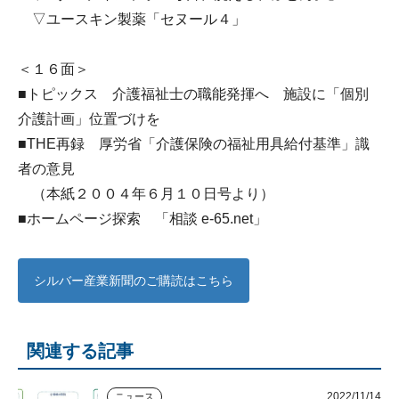
▽ユースキン製薬「セヌール４」
＜１６面＞
■トピックス 介護福祉士の職能発揮へ 施設に「個別
介護計画」位置づけを
■THE再録 厚労省「介護保険の福祉用具給付基準」識
者の意見
（本紙２００４年６月１０日号より）
■ホームページ探索 「相談 e-65.net」
シルバー産業新聞のご購読はこちら
関連する記事
2022/11/14
ニュース