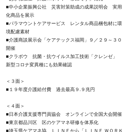
■中小企業振興公社 災害対策助成の成果説明会 実用
化商品を展示
■パラマウントケアサービス レンタル商品梱包材に環
境配慮素材
■介護商談展示会「ケアテックス福岡」９／２９～３０
開催
■クラボウ 抗菌・抗ウイルス加工技術「クレンゼ」
新型コロナ変異種にも効果確認
＜３面＞
■１９年度介護給付費 過去最高９.９兆円
＜４面＞
■日本介護支援専門員協会 オンラインで全国大会開催
■東京都品川区 区のケアマネ研修を体系化
■埼玉県ケアマネ協 ＬＩＮＥから「ＬＩＮＥ ＷＯＲＫ