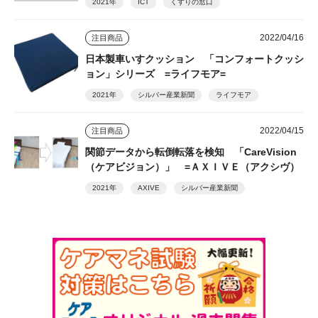
2021年
ICT
くすりの窓口
2022/04/16
注目商品
日本製車いすクッション 「コンフォートクッシ
ョン」シリーズ =ライフモア=
2021年
シルバー産業新聞
ライフモア
2022/04/15
注目商品
関節データから転倒転落を検知 「CareVision
（ケアビジョン）」 =ＡＸＩＶＥ（アクシヴ）
2021年
AXIVE
シルバー産業新聞