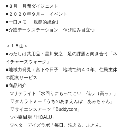
■８月 月間ダイジェスト
■２０２０年９月～ イベント
■一口メモ ｢規範的統合｣
■介護データステーション 伸び悩み目立つ
＜１５面＞
■わたしは共用品：星川安之 足の課題と向き合う「ネ
イチャーズウォーク」
■地域力発見：宮下今日子 地域で約４０年、住民主体
の配食サービス
■商品紹介
▽サテライト「水回りにもってこい 低ッ（高ッ）」
▽タカラトミー「うちのあまえんぼ あみちゃん」
▽サイエンスアーツ「Buddycom」
▽小森樹脂「HOALU」
▽ベターデイズラボ「毎日、洗える、ふとん。」