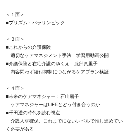
＜１面＞
■プリズム：パラリンピック
＜３面＞
■これからの介護保険
適切なケアマネジメント手法 学習用動画公開
■介護保険と在宅介護のゆくえ：服部真里子
内容問わず給付抑制につながるケアプラン検証
＜４面＞
■未来のケアマネジャー：石山麗子
ケアマネジャーはLIFEとどう付き合うのか
■千田透の時代を読む視点
介護人材確保、これまでにないレベルで推し進めてい
く必要がある