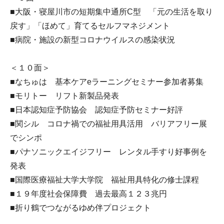
■大阪・寝屋川市の短期集中通所C型 「元の生活を取り
戻す」「ほめて」育てるセルフマネジメント
■病院・施設の新型コロナウイルスの感染状況
＜１０面＞
■なちゅは 基本ケアeラーニングセミナー参加者募集
■モリトー リフト新製品発表
■日本認知症予防協会 認知症予防セミナー好評
■関シル コロナ禍での福祉用具活用 バリアフリー展
でシンポ
■パナソニックエイジフリー レンタル手すり好事例を
発表
■国際医療福祉大学大学院 福祉用具特化の修士課程
■１９年度社会保障費 過去最高１２３兆円
■折り鶴でつながるゆめ伴プロジェクト