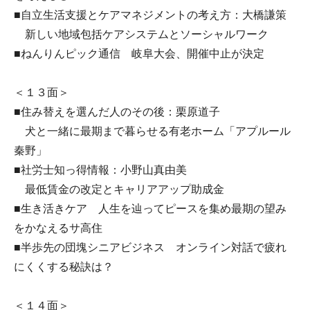
■自立生活支援とケアマネジメントの考え方：大橋謙策
新しい地域包括ケアシステムとソーシャルワーク
■ねんりんピック通信 岐阜大会、開催中止が決定
＜１３面＞
■住み替えを選んだ人のその後：栗原道子
犬と一緒に最期まで暮らせる有老ホーム「アプルール
秦野」
■社労士知っ得情報：小野山真由美
最低賃金の改定とキャリアアップ助成金
■生き活きケア 人生を辿ってピースを集め最期の望み
をかなえるサ高住
■半歩先の団塊シニアビジネス オンライン対話で疲れ
にくくする秘訣は？
＜１４面＞