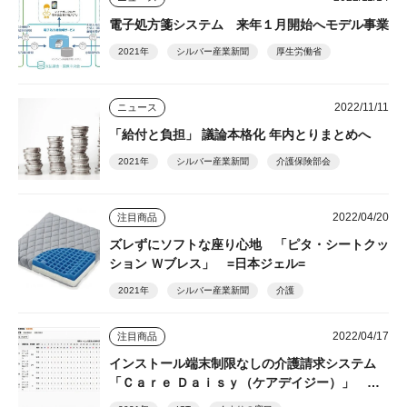
電子処方箋システム 来年１月開始へモデル事業
2021年
シルバー産業新聞
厚生労働省
2022/11/11
ニュース
「給付と負担」 議論本格化 年内とりまとめへ
2021年
シルバー産業新聞
介護保険部会
2022/04/20
注目商品
ズレずにソフトな座り心地 「ピタ・シートクッ
ション Ｗブレス」 =日本ジェル=
2021年
シルバー産業新聞
介護
2022/04/17
注目商品
インストール端末制限なしの介護請求システム
「Ｃａｒｅ Ｄａｉｓｙ（ケアデイジー）」 ＝
くすりの窓口=