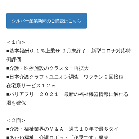
シルバー産業新聞のご購読はこちら
＜１面＞
■基本報酬０.１％上乗せ ９月末終了 新型コロナ対応特
例評価
■介護・医療施設のクラスター再拡大
■日本介護クラフトユニオン調査 ワクチン２回接種
在宅系サービス１２％
■バリアフリー２０２１ 最新の福祉機器情報に触れる
場を確保
＜２面＞
■介護・福祉業界のＭ＆Ａ 過去１０年で最多タイ
■あかね福祉 介護ロボット「移乗です」発売