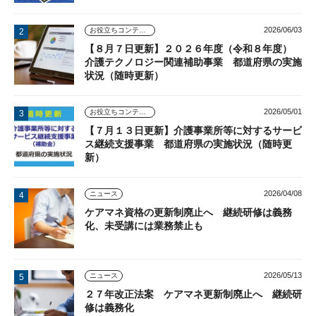
2026/06/03
お役立ちコンテンツ
【８月７日更新】２０２６年度（令和８年度）
介護テクノロジー関連補助事業 都道府県の実施
状況（随時更新）
2026/05/01
お役立ちコンテンツ
【７月１３日更新】介護事業所等に対するサービ
ス継続支援事業 都道府県の実施状況（随時更
新）
2026/04/08
ニュース
ケアマネ資格の更新制廃止へ 継続研修は義務
化、未受講には業務禁止も
2026/05/13
ニュース
２７年改正法案 ケアマネ更新制廃止へ 継続研
修は義務化