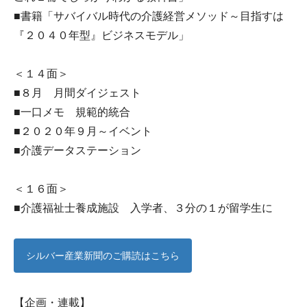
■書籍「サバイバル時代の介護経営メソッド～目指すは
『２０４０年型』ビジネスモデル」
＜１４面＞
■８月 月間ダイジェスト
■一口メモ 規範的統合
■２０２０年９月～イベント
■介護データステーション
＜１６面＞
■介護福祉士養成施設 入学者、３分の１が留学生に
シルバー産業新聞のご購読はこちら
【企画・連載】