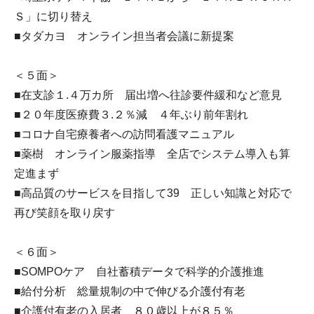
Ｓ」に切り替え
■タダカヨ オンライン担当者会議に新提案
＜５面＞
■在支診１.４万カ所 届出増へ往診要件緩和など意見
■２０年度医療費３.２％減 ４年ぶり前年割れ
■コロナ自宅療養者への訪問看護マニュアル
■薬樹 オンライン服薬指導 全店でシステム導入も算
定進まず
■高品質のサービスを目指して39 正しい知識と対応で
再び笑顔を取り戻す
＜６面＞
■SOMPOケア 自社蓄積データで科学的介護推進
■給付分析 総量規制の中で伸びる介護付有老
■介護付有老の入居者 ８０歳以上が８５％