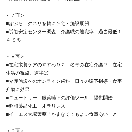
＜７面＞
■ぽぷら クスリを軸に在宅・施設展開
■労働安定センター調査 介護職の離職率 過去最低１
４.９％
＜８面＞
■在宅栄養ケアのすすめ９２ 名寄の在宅介護２ 在宅
生活の視点、道半ば
■介護施設へのオンライン歯科 日々の嚥下指導・食事
介助に効果
■ニュートリー 服薬嚥下の評価ツール 提供開始
■昭和薬品化工「オラリンス」
■イーエヌ大塚製薬「かまなくてもよい食事あいーと」
＜９面＞