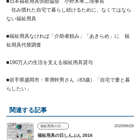
■日本福祉用具供給協会 小野木孝二理事長
住み慣れた自宅で暮らし続けるために、なくてはなら
ない福祉用具
■福祉用具なければ「介助者頼み」「あきらめ」に 福
祉用具代替調査
■190万人の生活を支える福祉用具貸与
■岩手県盛岡市・草彅幹男さん（83歳）「自宅で妻と暮
らしたい」
関連する記事
2020/06/28
福祉用具の日しんぶん
福祉用具の日しんぶん 2016