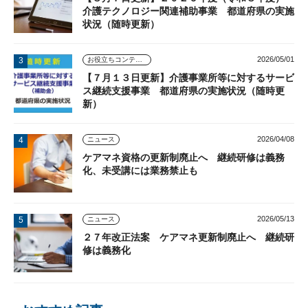
介護テクノロジー関連補助事業 都道府県の実施
状況（随時更新）
2026/05/01
お役立ちコンテンツ
【７月１３日更新】介護事業所等に対するサービ
ス継続支援事業 都道府県の実施状況（随時更
新）
2026/04/08
ニュース
ケアマネ資格の更新制廃止へ 継続研修は義務
化、未受講には業務禁止も
2026/05/13
ニュース
２７年改正法案 ケアマネ更新制廃止へ 継続研
修は義務化