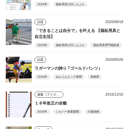
2016年
福祉用具の日しんぶん
2020/06/18
話題
「できることは自分で」を叶える 【福祉用具と
自立生活】
2016年
福祉用具の日しんぶん
福祉用具専門相談員
2020/05/28
話題
ラガーマンの誇り ｢ゴールドパンツ｣
2016年
ねんりんピック新聞
長崎県
2016/12/10
連載《プリズム》
１８年改正の全貌
2016年
シルバー産業新聞
介護保険