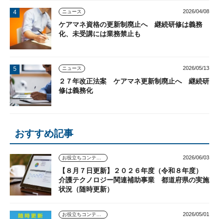
2026/04/08
ニュース
ケアマネ資格の更新制廃止へ 継続研修は義務
化、未受講には業務禁止も
2026/05/13
ニュース
２７年改正法案 ケアマネ更新制廃止へ 継続研
修は義務化
おすすめ記事
2026/06/03
お役立ちコンテンツ
【８月７日更新】２０２６年度（令和８年度）
介護テクノロジー関連補助事業 都道府県の実施
状況（随時更新）
2026/05/01
お役立ちコンテンツ