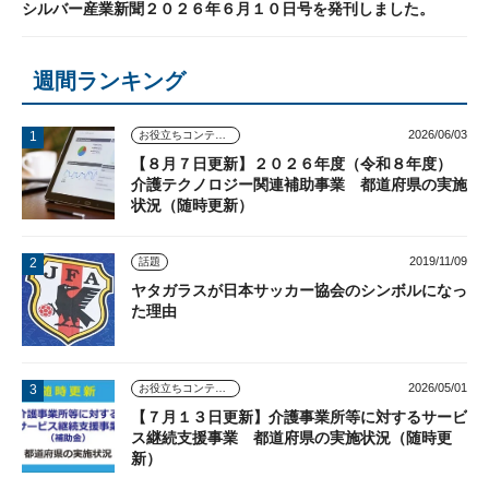
シルバー産業新聞２０２６年６月１０日号を発刊しました。
週間ランキング
2026/06/03
お役立ちコンテンツ
【８月７日更新】２０２６年度（令和８年度）
介護テクノロジー関連補助事業 都道府県の実施
状況（随時更新）
2019/11/09
話題
ヤタガラスが日本サッカー協会のシンボルになっ
た理由
2026/05/01
お役立ちコンテンツ
【７月１３日更新】介護事業所等に対するサービ
ス継続支援事業 都道府県の実施状況（随時更
新）