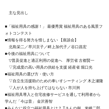
主な見出し
■「福祉用具の感謝！」 最優秀賞 福祉用具のある風景フ
ォトコンテスト
■情報を得る努力を惜しまない 【座談会】
北島栄二／早川京子／畔上加代子／谷口昌宏
■今後の福祉用具について
▽普及促進と適正利用の促進へ 厚労省 古都賢一
▽完成度の高い用具の供給を支援 経産省 堀口光
■福祉用具の選び方・使い方
▽自立生活援助のための車いすシーティング 木之瀬隆
▽人が人を持ち上げてはならない 市川洌
■福祉用具導入と住宅改修サービスを通して利用者から
学んだ「今は昔」 金沢善智
■みんなに役立つ福祉用具とは？ Tさんの例 米崎二郎