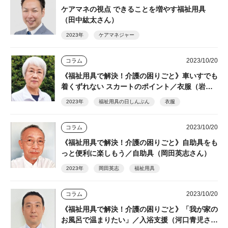
ケアマネの視点 できることを増やす福祉用具
（田中紘太さん）
2023年
ケアマネジャー
2023/10/20
コラム
《福祉用具で解決！介護の困りごと》車いすでも
着くずれない スカートのポイント／衣服（岩波
君代さん）
2023年
福祉用具の日しんぶん
衣服
2023/10/20
コラム
《福祉用具で解決！介護の困りごと》自助具をも
っと便利に楽しもう／自助具（岡田英志さん）
2023年
岡田英志
福祉用具
2023/10/20
コラム
《福祉用具で解決！介護の困りごと》「我が家の
お風呂で温まりたい」／入浴支援（河口青児さ