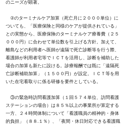
のニーズが顕著。
②のターミナルケア加算（死亡月に２０００単位）に
ついても、「医療保険と同様のケアが提供されている」
との実態から、医療保険のターミナルケア療養費（２５
０００円）に合わせて単位数を引上げる方針。加えて、
離島などの利用者へ医師が遠隔で死亡診断等を行う際、
看護師が利用者宅等でＩＣＴを活用し、診断を補助した
場合の加算も新たに設ける。診療報酬では既に「遠隔死
亡診断補助加算」（１５００円）が設定。ＩＣＴ等を用
いた在宅看取りに係る研修を要件としている。
③の緊急時訪問看護加算（１回５７４単位、訪問看護
ステーションの場合）は８５％以上の事業所が算定する
一方、２４時間体制について「看護職員の精神的・身体
的負担」（８８.１％）、「夜間・休日対応できる看護職