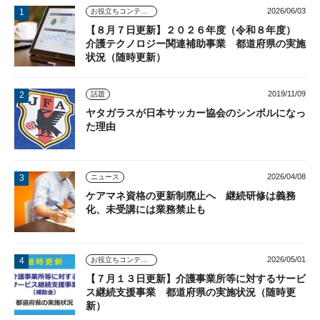
2026/06/03
お役立ちコンテンツ
【８月７日更新】２０２６年度（令和８年度）
介護テクノロジー関連補助事業 都道府県の実施
状況（随時更新）
2019/11/09
話題
ヤタガラスが日本サッカー協会のシンボルになっ
た理由
2026/04/08
ニュース
ケアマネ資格の更新制廃止へ 継続研修は義務
化、未受講には業務禁止も
2026/05/01
お役立ちコンテンツ
【７月１３日更新】介護事業所等に対するサービ
ス継続支援事業 都道府県の実施状況（随時更
新）