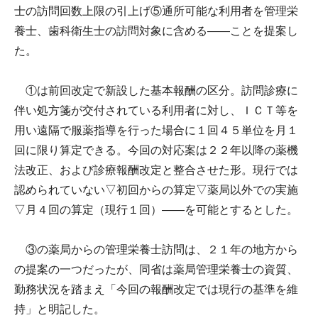
士の訪問回数上限の引上げ⑤通所可能な利用者を管理栄
養士、歯科衛生士の訪問対象に含める――ことを提案し
た。
①は前回改定で新設した基本報酬の区分。訪問診療に
伴い処方箋が交付されている利用者に対し、ＩＣＴ等を
用い遠隔で服薬指導を行った場合に１回４５単位を月１
回に限り算定できる。今回の対応案は２２年以降の薬機
法改正、および診療報酬改定と整合させた形。現行では
認められていない▽初回からの算定▽薬局以外での実施
▽月４回の算定（現行１回）――を可能とするとした。
③の薬局からの管理栄養士訪問は、２１年の地方から
の提案の一つだったが、同省は薬局管理栄養士の資質、
勤務状況を踏まえ「今回の報酬改定では現行の基準を維
持」と明記した。