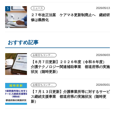
2026/05/13
ニュース
２７年改正法案 ケアマネ更新制廃止へ 継続研
修は義務化
おすすめ記事
2026/06/03
お役立ちコンテンツ
【８月７日更新】２０２６年度（令和８年度）
介護テクノロジー関連補助事業 都道府県の実施
状況（随時更新）
2026/05/01
お役立ちコンテンツ
【７月１３日更新】介護事業所等に対するサービ
ス継続支援事業 都道府県の実施状況（随時更
新）