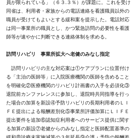
員が限られている」（６３.３％）が課題に。これを受け
同省は、利用者・家族からの電話連絡を看護職員以外の
職員が受けてもよいとする緩和案を提示した。電話対応
は同一事業所の職員とし、かつ緊急訪問の必要性を看護
師等が速やかに判断できる連絡体制を求める。
訪問リハビリ 事業所拡大へ老健のみなし指定
訪問リハビリの主な対応案は①ケアプランに位置付け
る「主治の医師等」に入院医療機関の医師を含めること
を明確化②医療機関のリハビリ計画書の入手を必須化③
退院前カンファレンスに参加し、退院時共同指導を行っ
た場合の加算を新設④予防リハビリの長期利用者のＬＩ
ＦＥ提出による報酬差別化⑤事業所評価加算にＬＩＦＥ
提出要件を追加⑥認知症利用者へのサービス提供に関す
る加算の新設⑦老健からのみなし指定と医師配置基準の
緩和⑧診療未実施減算の３年延長⑨介護・予防の報酬差