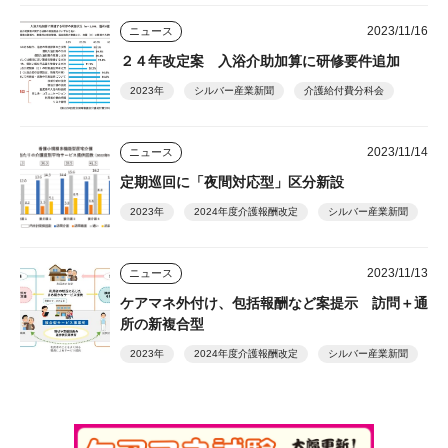
2023/11/16
ニュース
２４年改定案 入浴介助加算に研修要件追加
2023年
シルバー産業新聞
介護給付費分科会
2023/11/14
ニュース
定期巡回に「夜間対応型」区分新設
2023年
2024年度介護報酬改定
シルバー産業新聞
2023/11/13
ニュース
ケアマネ外付け、包括報酬など案提示 訪問＋通
所の新複合型
2023年
2024年度介護報酬改定
シルバー産業新聞