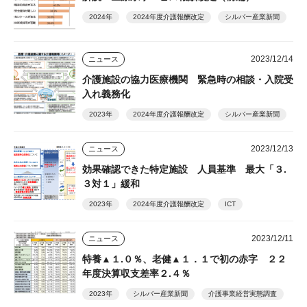
2024年
2024年度介護報酬改定
シルバー産業新聞
2023/12/14
ニュース
介護施設の協力医療機関 緊急時の相談・入院受
入れ義務化
2023年
2024年度介護報酬改定
シルバー産業新聞
2023/12/13
ニュース
効果確認できた特定施設 人員基準 最大「３.
３対１」緩和
2023年
2024年度介護報酬改定
ICT
2023/12/11
ニュース
特養▲１.０％、老健▲１．１で初の赤字 ２２
年度決算収支差率２.４％
2023年
シルバー産業新聞
介護事業経営実態調査