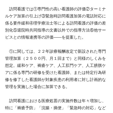
訪問看護では①専門性の高い看護師の評価②ターミナ
ルケア加算の引上げ③緊急時訪問看護加算の電話対応に
係る要件緩和④理学療法士等による訪問看護の評価の差
別化⑤退院時共同指導の文書以外での指導方法⑥他サー
ビスとの情報連携等の評価――を提案した。
①に関しては、２２年診療報酬改定で新設された専門
管理加算（２５００円、月１回まで）と同様のしくみを
想定。緩和ケア、褥瘡ケア、人工肛門ケア、人工膀胱ケ
アに係る専門の研修を受けた看護師、または特定行為研
修を修了した看護師が対象疾患の利用者に対し計画的な
管理を実施した場合に加算できる。
訪問看護における医療処置の実施件数は年々増加し、
特に「褥瘡予防」「浣腸・摘便」「緊急時の対応」など