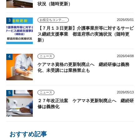
状況（随時更新）
2026/05/01
お役立ちコンテンツ
【７月１３日更新】介護事業所等に対するサービ
ス継続支援事業 都道府県の実施状況（随時更
新）
2026/04/08
ニュース
ケアマネ資格の更新制廃止へ 継続研修は義務
化、未受講には業務禁止も
2026/05/13
ニュース
２７年改正法案 ケアマネ更新制廃止へ 継続研
修は義務化
おすすめ記事