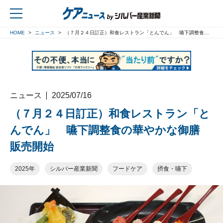
HOME
ニュース
（７月２４日訂正）和食レストラン「とんでん」 嚥下調整食の華やかな御膳 販売開始
戻る
ニュース
2025/07/16
（７月２４日訂正）和食レストラン「と
んでん」 嚥下調整食の華やかな御膳
販売開始
2025年
シルバー産業新聞
フードケア
摂食・嚥下