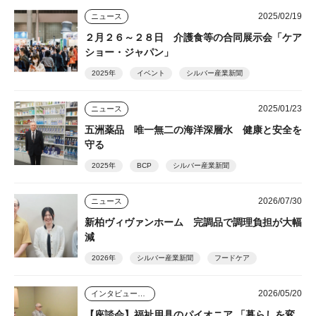
2025/02/19
ニュース
２月２６～２８日 介護食等の合同展示会「ケア
ショー・ジャパン」
2025年
イベント
シルバー産業新聞
2025/01/23
ニュース
五洲薬品 唯一無二の海洋深層水 健康と安全を
守る
2025年
BCP
シルバー産業新聞
2026/07/30
ニュース
新柏ヴィヴァンホーム 完調品で調理負担が大幅
減
2026年
シルバー産業新聞
フードケア
2026/05/20
インタビュー・座談会
【座談会】福祉用具のパイオニア 「暮らしを変