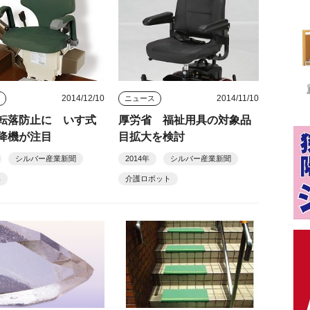
2014/12/10
2014/11/10
ス
ニュース
転落防止に いす式
厚労省 福祉用具の対象品
降機が注目
目拡大を検討
シルバー産業新聞
2014年
シルバー産業新聞
具
介護ロボット