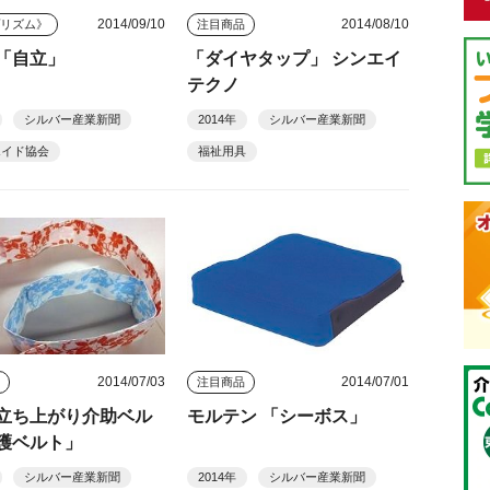
2014/09/10
2014/08/10
プリズム》
注目商品
「自立」
「ダイヤタップ」 シンエイ
テクノ
シルバー産業新聞
2014年
シルバー産業新聞
エイド協会
福祉用具
2014/07/03
2014/07/01
品
注目商品
立ち上がり介助ベル
モルテン 「シーボス」
護ベルト」
シルバー産業新聞
2014年
シルバー産業新聞