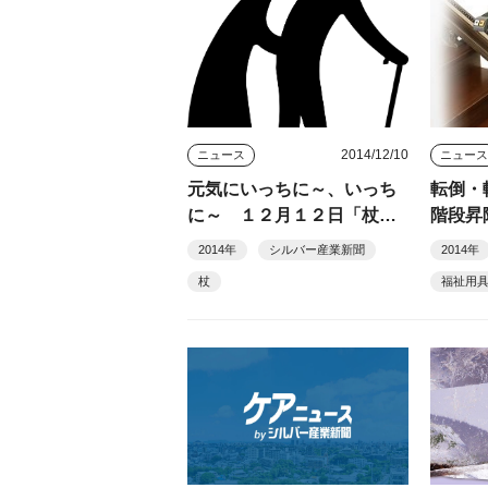
2014/12/10
ニュース
ニュー
元気にいっちに～、いっち
転倒・
に～ １２月１２日「杖の
階段昇
日」に
2014年
シルバー産業新聞
2014年
杖
福祉用