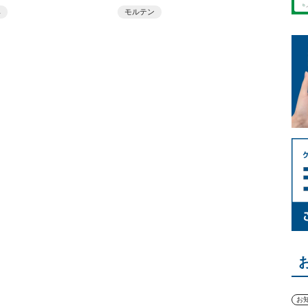
具
モルテン
お