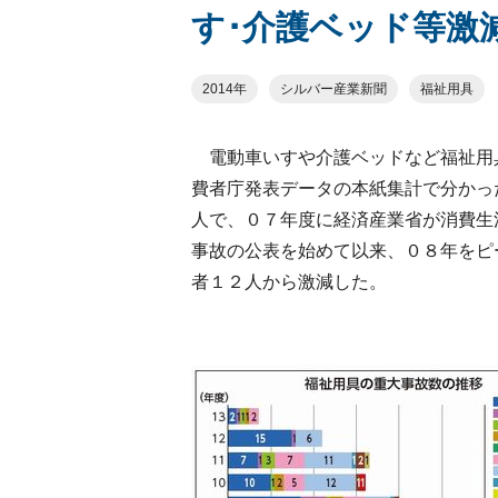
す･介護ベッド等激
2014年
シルバー産業新聞
福祉用具
電動車いすや介護ベッドなど福祉用
費者庁発表データの本紙集計で分かっ
人で、０７年度に経済産業省が消費生
事故の公表を始めて以来、０８年をピ
者１２人から激減した。