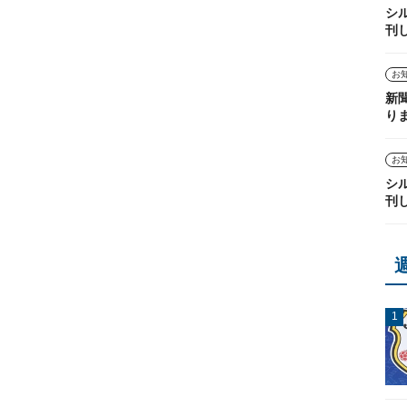
シ
刊
お
新
り
お
シ
刊