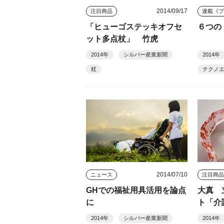
2014/09/17
注目商品
連載《
「ヒューゴステッキオフセ
６つの
ット多点杖」 竹虎
2014年
シルバー産業新聞
2014年
杖
テクノ
2014/07/10
ニュース
注目商
GHでの福祉用具活用を論点
大真 
に
ト「介
2014年
シルバー産業新聞
2014年