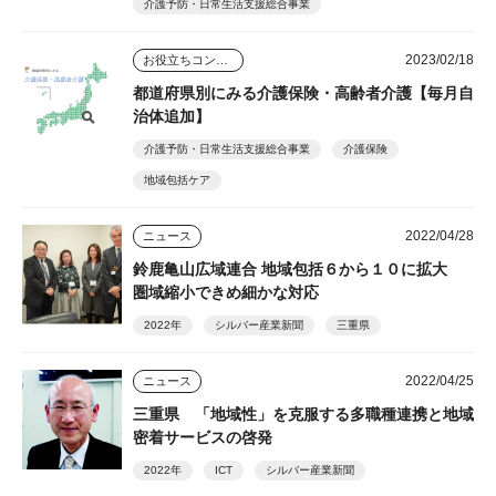
介護予防・日常生活支援総合事業
2023/02/18
お役立ちコンテンツ
都道府県別にみる介護保険・高齢者介護【毎月自
治体追加】
介護予防・日常生活支援総合事業
介護保険
地域包括ケア
2022/04/28
ニュース
鈴鹿亀山広域連合 地域包括６から１０に拡大
圏域縮小できめ細かな対応
2022年
シルバー産業新聞
三重県
2022/04/25
ニュース
三重県 「地域性」を克服する多職種連携と地域
密着サービスの啓発
2022年
ICT
シルバー産業新聞