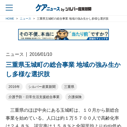
HOME
ニュース
三重県玉城町の総合事業 地域の強み生かし多様な選択肢
戻る
ニュース
2016/01/10
三重県玉城町の総合事業 地域の強み生か
し多様な選択肢
2016年
シルバー産業新聞
三重県
介護予防・日常生活支援総合事業
介護保険
三重県のほぼ中央にある玉城町は、１０月から新総合
事業を始めている。人口は約１万５７００人で高齢化率
は２４.８％、認定率は１５.８％と全国平均よりやや低め