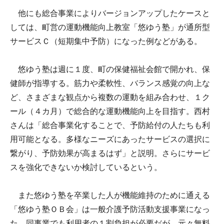
他にも総合事業によりバージョンアップしたケースと
しては、町営の運動機能向上教室「悠ゆう塾」が通所型
サービスＣ（短期集中予防）になった例などがある。
悠ゆう塾は週に１度、町の保健福祉会館で開かれ、保
健師が指導する。筋力や柔軟性、バランス感覚の向上な
ど、さまざまな観点から複数の運動を組み合わせ、１ク
ール（４カ月）で総合的な運動機能向上を目指す。西村
さんは「総合事業化することで、予防給付の人たちも利
用可能となる。多様なニーズにあったサービスの選択に
繋がり、予防効果が高まるはず」と説明。さらにサービ
スを強化できないか検討しているという。
また悠ゆう塾を卒業した人が機能維持のために通える
「悠ゆう塾ＯＢ会」は一般介護予防活動支援事業になっ
た。同事業でも利用者の１割負担が必要だが、元々無料