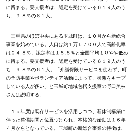
に留まる。要支援者は、認定を受けている６１９人のう
ち、９.８％の６１人。
三重県のほぼ中央にある玉城町は、１０月から新総合
事業を始めている。人口は約１万５７００人で高齢化率
は２４.８％、認定率は１５.８％と全国平均よりやや低め
に留まる。要支援者は、認定を受けている６１９人のう
ち、９.８％の６１人。「介護保険サービスを使わず、町
の予防事業やボランティア活動によって、状態をキープ
している人が多い」と玉城町地域包括支援室の野口美枝
さんは説明する。
１５年度は既存サービスを活用しつつ、新体制構築に
伴った整備期間と位置づけられ、本格的な始動は１６年
４月からとなっている。玉城町の新総合事業の特徴は、