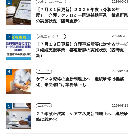
2026/06/03
お役立ちコンテンツ
【７月３１日更新】２０２６年度（令和８年
度） 介護テクノロジー関連補助事業 都道府県
の実施状況（随時更新）
2026/05/01
お役立ちコンテンツ
【７月１３日更新】介護事業所等に対するサービ
ス継続支援事業 都道府県の実施状況（随時更
新）
2026/04/08
ニュース
ケアマネ資格の更新制廃止へ 継続研修は義務
化、未受講には業務禁止も
2026/05/13
ニュース
２７年改正法案 ケアマネ更新制廃止へ 継続研
修は義務化