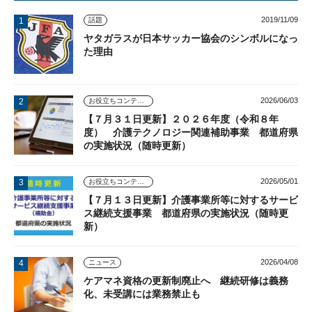
2019/11/09
話題
ヤタガラスが日本サッカー協会のシンボルになっ
た理由
2026/06/03
お役立ちコンテンツ
【７月３１日更新】２０２６年度（令和８年
度） 介護テクノロジー関連補助事業 都道府県
の実施状況（随時更新）
2026/05/01
お役立ちコンテンツ
【７月１３日更新】介護事業所等に対するサービ
ス継続支援事業 都道府県の実施状況（随時更
新）
2026/04/08
ニュース
ケアマネ資格の更新制廃止へ 継続研修は義務
化、未受講には業務禁止も