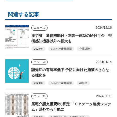
関連する記事
2024/12/16
ニュース
厚労省 通信機能付・本体一体型の給付可否 徘
徊感知機器以外へ拡大も
2024年
シルバー産業新聞
介護保険
2024/11/14
ニュース
認知症の有病率低下 予防に向けた施策のさらな
る強化を
2024年
シルバー産業新聞
認知症
2024/11/11
ニュース
居宅介護支援費Ⅱの算定 「ＣＰデータ連携システ
ム」以外でも可能に