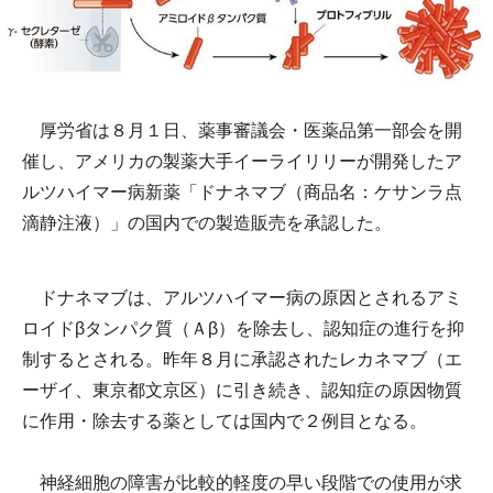
厚労省は８月１日、薬事審議会・医薬品第一部会を開
催し、アメリカの製薬大手イーライリリーが開発したア
ルツハイマー病新薬「ドナネマブ（商品名：ケサンラ点
滴静注液）」の国内での製造販売を承認した。
ドナネマブは、アルツハイマー病の原因とされるアミ
ロイドβタンパク質（Ａβ）を除去し、認知症の進行を抑
制するとされる。昨年８月に承認されたレカネマブ（エ
ーザイ、東京都文京区）に引き続き、認知症の原因物質
に作用・除去する薬としては国内で２例目となる。
神経細胞の障害が比較的軽度の早い段階での使用が求