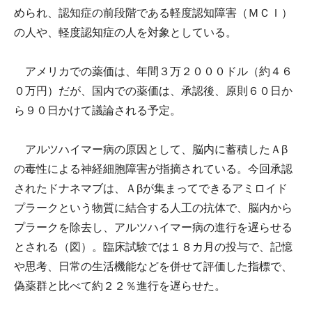
められ、認知症の前段階である軽度認知障害（ＭＣＩ）
の人や、軽度認知症の人を対象としている。
アメリカでの薬価は、年間３万２０００ドル（約４６
０万円）だが、国内での薬価は、承認後、原則６０日か
ら９０日かけて議論される予定。
アルツハイマー病の原因として、脳内に蓄積したＡβ
の毒性による神経細胞障害が指摘されている。今回承認
されたドナネマブは、Ａβが集まってできるアミロイド
プラークという物質に結合する人工の抗体で、脳内から
プラークを除去し、アルツハイマー病の進行を遅らせる
とされる（図）。臨床試験では１８カ月の投与で、記憶
や思考、日常の生活機能などを併せて評価した指標で、
偽薬群と比べて約２２％進行を遅らせた。