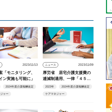
2023/11/13
2023/11/09
ス
ニュース
案「モニタリング、
厚労省 居宅介護支援費の
イン実施も可能に」
逓減制適用、一律「４５件
以上」提案
2024年度介護報酬改定
2023年
2024年度介護報酬改定
ネジャー
ケアマネジャー