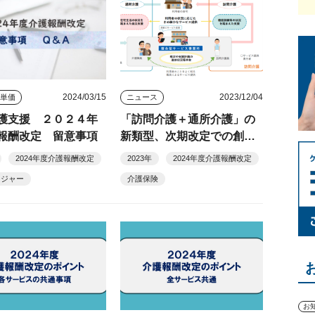
2024/03/15
2023/12/04
酬単価
ニュース
護支援 ２０２４年
「訪問介護＋通所介護」の
報酬改定 留意事項
新類型、次期改定での創設
は見送り
2024年度介護報酬改定
2023年
2024年度介護報酬改定
ネジャー
介護保険
お