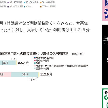
間（報酬請求など間接業務除く）をみると、サ高住
だったのに対し、入居していない利用者は１１２.６分