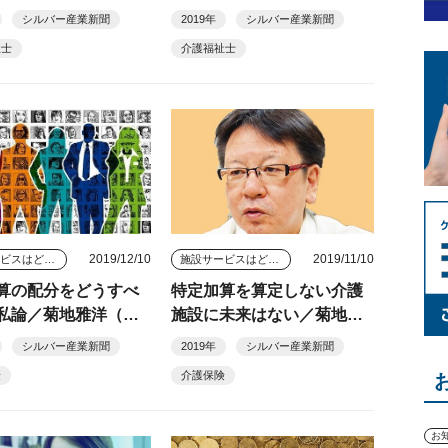
（連載６７）
シルバー産業新聞
2019年
シルバー産業新聞
祉士
介護福祉士
2019/12/10
2019/11/10
施設サービスはどう変わっていくのか
施設サービスはどう変わっていくのか
算の配分をどうすべ
特定加算を算定しない介護
私論／菊地雅洋（連
施設に未来はない／菊地雅
）
洋（連載４８）
シルバー産業新聞
2019年
シルバー産業新聞
険
介護保険
お