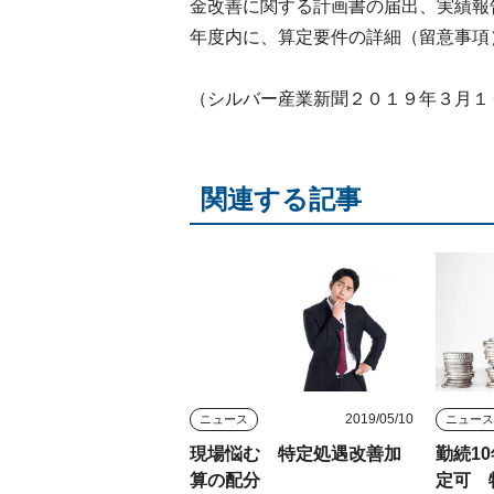
金改善に関する計画書の届出、実績報
年度内に、算定要件の詳細（留意事項
（シルバー産業新聞２０１９年３月１
関連する記事
2019/05/10
ニュース
ニュー
現場悩む 特定処遇改善加
勤続1
算の配分
定可 