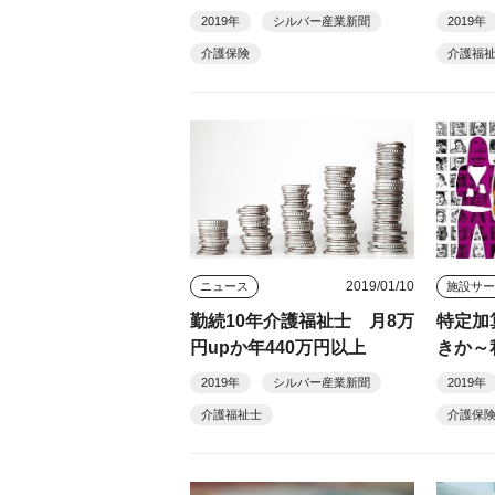
2019年
シルバー産業新聞
2019年
介護保険
介護福
2019/01/10
ニュース
勤続10年介護福祉士 月8万
特定加
円upか年440万円以上
きか～
載４９
2019年
シルバー産業新聞
2019年
介護福祉士
介護保