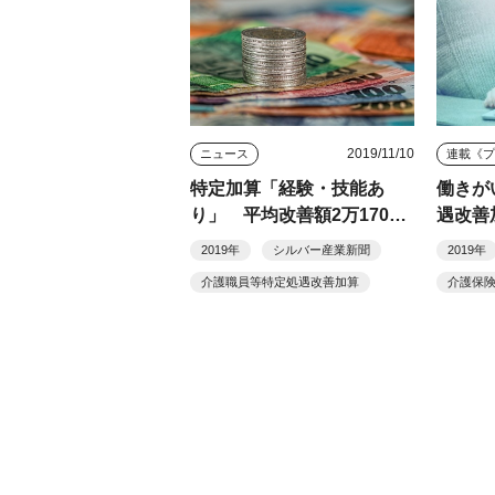
2019/11/10
ニュース
連載《
特定加算「経験・技能あ
働きが
り」 平均改善額2万1700
遇改善
円
2019年
シルバー産業新聞
2019年
介護職員等特定処遇改善加算
介護保