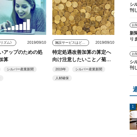
シ
刊
お
新
り
2019/09/10
2019/09/10
プリズム》
施設サービスはどう変わっていくのか
いアップのための処
特定処遇改善加算の算定へ
お
加算
向け注意したいこと／菊地
シ
雅洋（連載４６）
刊
シルバー産業新聞
2019年
シルバー産業新聞
険
人材確保