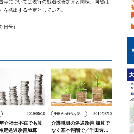
告等については現行の処遇改善加算と同様。同省は
）を発出する予定としている。
０日号）
2019/05/10
2019/03/10
ス
千田透の時代を読む視点
0年介福士不在でも算
介護職員の処遇改善 加算で
特定処遇改善加算
なく基本報酬で／千田透