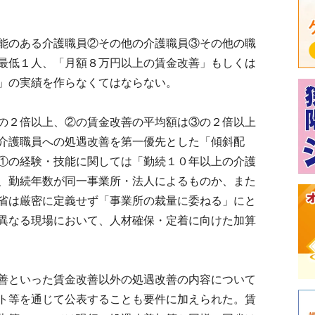
能のある介護職員②その他の介護職員③その他の職
最低１人、「月額８万円以上の賃金改善」もしくは
」の実績を作らなくてはならない。
の２倍以上、②の賃金改善の平均額は③の２倍以上
介護職員への処遇改善を第一優先とした「傾斜配
①の経験・技能に関しては「勤続１０年以上の介護
、勤続年数が同一事業所・法人によるものか、また
省は厳密に定義せず「事業所の裁量に委ねる」にと
異なる現場において、人材確保・定着に向けた加算
善といった賃金改善以外の処遇改善の内容について
ト等を通じて公表することも要件に加えられた。賃