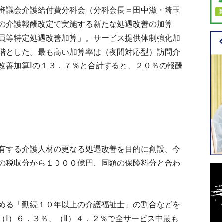
審議会介護給付費分科会（分科会長＝田中滋・埼玉
の介護報酬改定で実施する新たな処遇改善の加算
員等特定処遇改善加算」。サービス提供体制強化加
階とした。最も高い加算率は（夜間対応型）訪問介
改善加算Ⅰの１３．７％と合計すると、２０％の報酬
有する介護人材の更なる処遇改善を目的に創設。今
の税収分から１０００億円、同額の保険料分と合わ
める「勤続１０年以上の介護福祉士」の割合などを
（Ⅰ）６．３％、（Ⅱ）４．２％で全サービス中最も