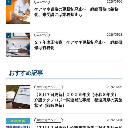
2026/04/08
ニュース
ケアマネ資格の更新制廃止へ 継続研修は義務
化、未受講には業務禁止も
2026/05/13
ニュース
２７年改正法案 ケアマネ更新制廃止へ 継続研
修は義務化
おすすめ記事
2026/06/03
お役立ちコンテンツ
【８月７日更新】２０２６年度（令和８年度）
介護テクノロジー関連補助事業 都道府県の実施
状況（随時更新）
2026/05/01
お役立ちコンテンツ
【７月１３日更新】介護事業所等に対するサービ