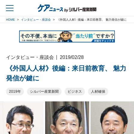
HOME
インタビュー・座談会
《外国人人材》後編：来日前教育、 魅力発信が鍵に
戻る
インタビュー・座談会
2019/02/28
《外国人人材》後編：来日前教育、 魅力
発信が鍵に
2019年
シルバー産業新聞
ビジネス
人材確保