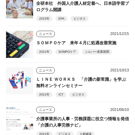
全研本社 外国人介護人材定着へ、日本語学習プ
ログラム開講
2023年
EPA
ビジネス
2021/12/15
ニュース
ＳＯＭＰＯケア 来年４月に処遇改善実施
2021年
SOMPOケア
シルバー産業新聞
2021/10/13
ニュース
ＬＩＮＥ ＷＯＲＫＳ 「介護の新常識」を学ぶ
無料オンラインセミナー
2021年
ICT
ビジネス
2021/06/10
ニュース
介護事業所の人事・労務課題に役立つ情報を発信
「介護の人事労務ナビ」
2021年
ビジネス
人材確保