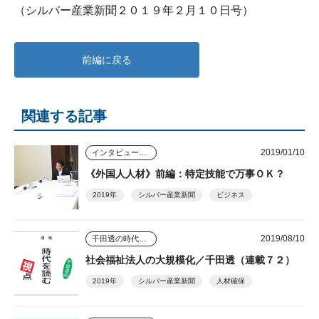
（シルバー産業新聞２０１９年２月１０日号）
前編に戻る
関連する記事
2019/01/10
インタビュー・座談会
《外国人人材》前編：特定技能で万事ＯＫ？
2019年
シルバー産業新聞
ビジネス
2019/08/10
千田透の時代を読む視点
社会福祉法人の大規模化／千田透（連載７２）
2019年
シルバー産業新聞
人材確保