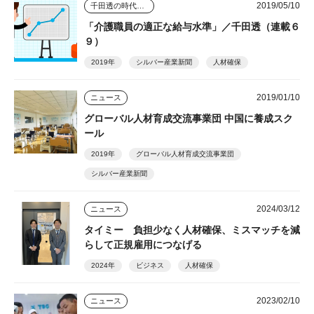
2019/05/10
千田透の時代を読む視点
「介護職員の適正な給与水準」／千田透（連載６
９）
2019年
シルバー産業新聞
人材確保
2019/01/10
ニュース
グローバル人材育成交流事業団 中国に養成スク
ール
2019年
グローバル人材育成交流事業団
シルバー産業新聞
2024/03/12
ニュース
タイミー 負担少なく人材確保、ミスマッチを減
らして正規雇用につなげる
2024年
ビジネス
人材確保
2023/02/10
ニュース