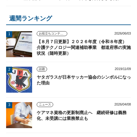
週間ランキング
2026/06/03
お役立ちコンテンツ
【８月７日更新】２０２６年度（令和８年度）
介護テクノロジー関連補助事業 都道府県の実施
状況（随時更新）
2019/11/09
話題
ヤタガラスが日本サッカー協会のシンボルになっ
た理由
2026/04/08
ニュース
ケアマネ資格の更新制廃止へ 継続研修は義務
化、未受講には業務禁止も