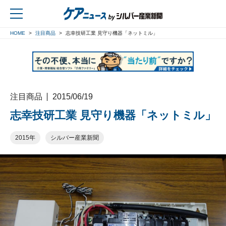
HOME
注目商品
志幸技研工業 見守り機器「ネットミル」
戻る
注目商品
2015/06/19
志幸技研工業 見守り機器「ネットミル」
2015年
シルバー産業新聞