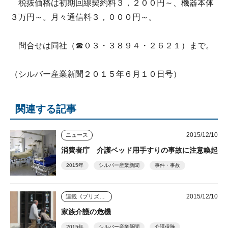
税抜価格は初期回線契約料３，２００円～、機器本体
３万円～。月々通信料３，０００円～。
問合せは同社（☎０３・３８９４・２６２１）まで。
（シルバー産業新聞２０１５年６月１０日号）
関連する記事
2015/12/10
ニュース
消費者庁 介護ベッド用手すりの事故に注意喚起
2015年
シルバー産業新聞
事件・事故
2015/12/10
連載《プリズム》
家族介護の危機
2015年
シルバー産業新聞
介護保険