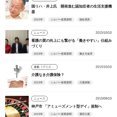
国リハ・井上氏 開発進む認知症者の生活支援機
器
2015年
シルバー産業新聞
福祉用具
2015/10/10
ニュース
看護の質の向上にも繋がる「働きやすい」仕組み
づくり
2015年
シルバー産業新聞
働き方改革
2015/10/10
連載《プリズム》
介護なき介護保険？
2015年
シルバー産業新聞
介護保険
2015/09/10
ニュース
神戸市 「アミューズメント型デイ」規制へ
2015年
シルバー産業新聞
通所介護