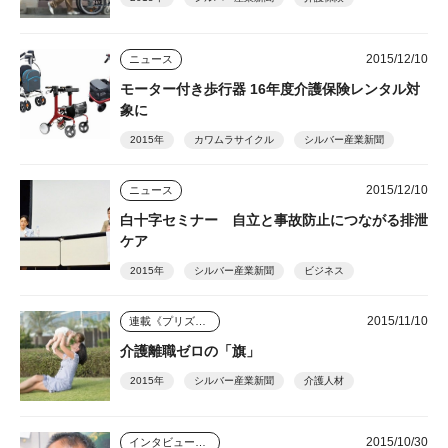
2015/12/10
ニュース
モーター付き歩行器 16年度介護保険レンタル対
象に
2015年
カワムラサイクル
シルバー産業新聞
2015/12/10
ニュース
白十字セミナー 自立と事故防止につながる排泄
ケア
2015年
シルバー産業新聞
ビジネス
2015/11/10
連載《プリズム》
介護離職ゼロの「旗」
2015年
シルバー産業新聞
介護人材
2015/10/30
インタビュー・座談会