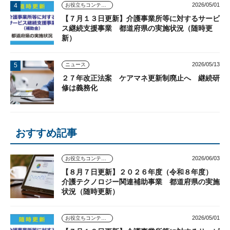
2026/05/01
お役立ちコンテンツ
【７月１３日更新】介護事業所等に対するサービ
ス継続支援事業 都道府県の実施状況（随時更
新）
2026/05/13
ニュース
２７年改正法案 ケアマネ更新制廃止へ 継続研
修は義務化
おすすめ記事
2026/06/03
お役立ちコンテンツ
【８月７日更新】２０２６年度（令和８年度）
介護テクノロジー関連補助事業 都道府県の実施
状況（随時更新）
2026/05/01
お役立ちコンテンツ