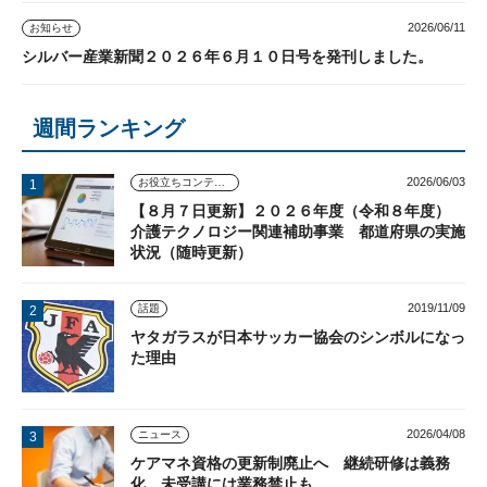
2026/06/11
お知らせ
シルバー産業新聞２０２６年６月１０日号を発刊しました。
週間ランキング
2026/06/03
お役立ちコンテンツ
【８月７日更新】２０２６年度（令和８年度）
介護テクノロジー関連補助事業 都道府県の実施
状況（随時更新）
2019/11/09
話題
ヤタガラスが日本サッカー協会のシンボルになっ
た理由
2026/04/08
ニュース
ケアマネ資格の更新制廃止へ 継続研修は義務
化、未受講には業務禁止も