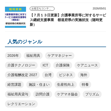
2026/05/01
お役立ちコンテンツ
【７月１３日更新】介護事業所等に対するサービ
ス継続支援事業 都道府県の実施状況（随時更
新）
人気のジャンル
2026年
福祉用具
ケアマネジャー
介護テクノロジー
ICT
介護保険
ケアニュース
介護報酬改定 2027
台湾
ビジネス
海外
経営課題
施設・住まい
生産性向上
特養
福祉用具貸与
訪問介護
ケアマネ協会
プリズム
レクリエーション