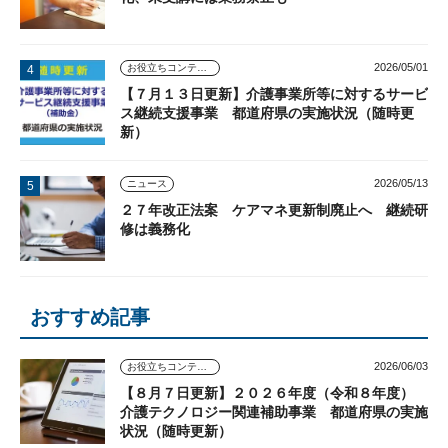
2026/05/01
お役立ちコンテンツ
【７月１３日更新】介護事業所等に対するサービ
ス継続支援事業 都道府県の実施状況（随時更
新）
2026/05/13
ニュース
２７年改正法案 ケアマネ更新制廃止へ 継続研
修は義務化
おすすめ記事
2026/06/03
お役立ちコンテンツ
【８月７日更新】２０２６年度（令和８年度）
介護テクノロジー関連補助事業 都道府県の実施
状況（随時更新）