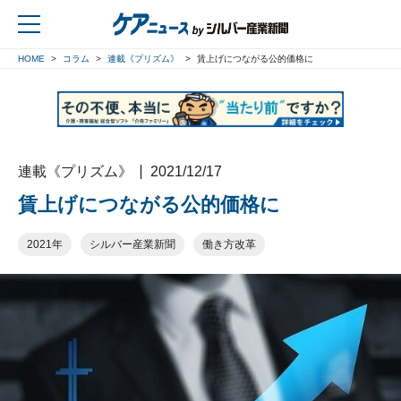
HOME
コラム
連載《プリズム》
賃上げにつながる公的価格に
戻る
連載《プリズム》
2021/12/17
賃上げにつながる公的価格に
2021年
シルバー産業新聞
働き方改革