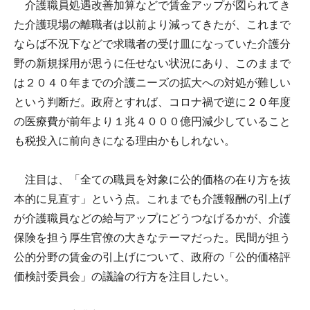
介護職員処遇改善加算などで賃金アップが図られてき
た介護現場の離職者は以前より減ってきたが、これまで
ならば不況下などで求職者の受け皿になっていた介護分
野の新規採用が思うに任せない状況にあり、このままで
は２０４０年までの介護ニーズの拡大への対処が難しい
という判断だ。政府とすれば、コロナ禍で逆に２０年度
の医療費が前年より１兆４０００億円減少していること
も税投入に前向きになる理由かもしれない。
注目は、「全ての職員を対象に公的価格の在り方を抜
本的に見直す」という点。これまでも介護報酬の引上げ
が介護職員などの給与アップにどうつなげるかが、介護
保険を担う厚生官僚の大きなテーマだった。民間が担う
公的分野の賃金の引上げについて、政府の「公的価格評
価検討委員会」の議論の行方を注目したい。