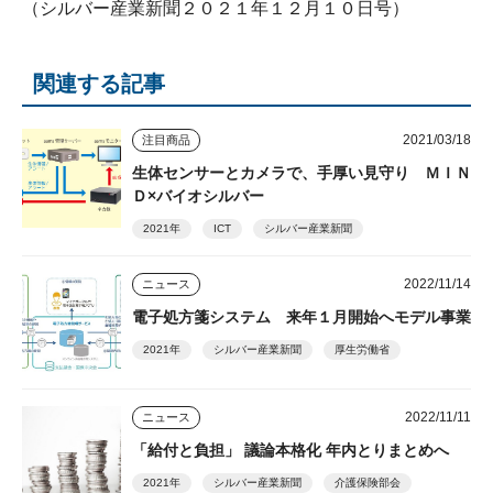
（シルバー産業新聞２０２１年１２月１０日号）
関連する記事
2021/03/18
注目商品
生体センサーとカメラで、手厚い見守り ＭＩＮ
Ｄ×バイオシルバー
2021年
ICT
シルバー産業新聞
2022/11/14
ニュース
電子処方箋システム 来年１月開始へモデル事業
2021年
シルバー産業新聞
厚生労働省
2022/11/11
ニュース
「給付と負担」 議論本格化 年内とりまとめへ
2021年
シルバー産業新聞
介護保険部会