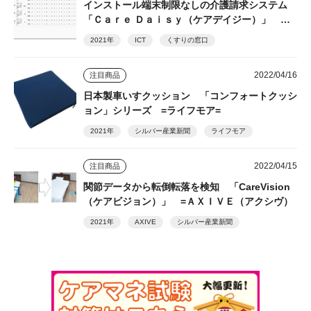
インストール端末制限なしの介護請求システム
「Ｃａｒｅ Ｄａｉｓｙ（ケアデイジー）」 ＝
くすりの窓口=
2021年
ICT
くすりの窓口
2022/04/16
注目商品
日本製車いすクッション 「コンフォートクッシ
ョン」シリーズ =ライフモア=
2021年
シルバー産業新聞
ライフモア
2022/04/15
注目商品
関節データから転倒転落を検知 「CareVision
（ケアビジョン）」 =ＡＸＩＶＥ（アクシヴ）
2021年
AXIVE
シルバー産業新聞