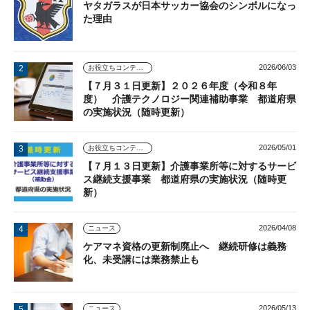
ヤタガラスが日本サッカー協会のシンボルになっ
た理由
2026/06/03
お役立ちコンテンツ
【７月３１日更新】２０２６年度（令和８年
度） 介護テクノロジー関連補助事業 都道府県
の実施状況（随時更新）
2026/05/01
お役立ちコンテンツ
【７月１３日更新】介護事業所等に対するサービ
ス継続支援事業 都道府県の実施状況（随時更
新）
2026/04/08
ニュース
ケアマネ資格の更新制廃止へ 継続研修は義務
化、未受講には業務禁止も
2026/05/13
ニュース