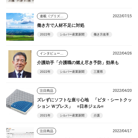
2022/07/15
連載《プリズム》
働き方で人材不足に対処
2022年
シルバー産業新聞
働き方改革
2022/04/26
インタビュー・座談会
介護助手「介護職の燃え尽き予防」効果も
2022年
シルバー産業新聞
三重県
2022/04/20
注目商品
ズレずにソフトな座り心地 「ピタ・シートクッ
ション Ｗブレス」 =日本ジェル=
2021年
シルバー産業新聞
介護
2022/04/17
注目商品