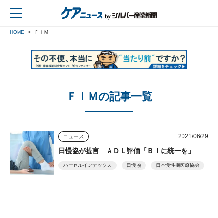
HOME
ＦＩＭ
戻る
ＦＩＭの記事一覧
2021/06/29
ニュース
日慢協が提言 ＡＤＬ評価「ＢＩに統一を」
バーセルインデックス
日慢協
日本慢性期医療協会