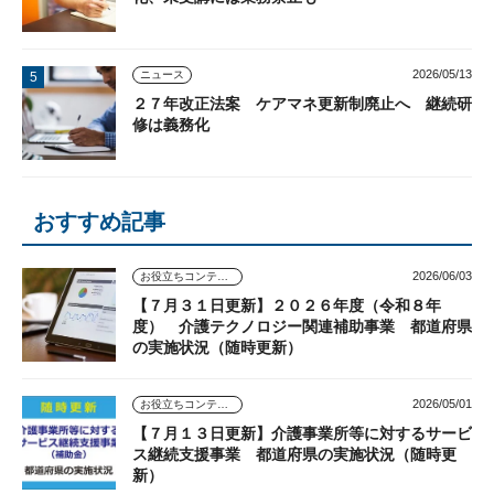
2026/05/13
ニュース
２７年改正法案 ケアマネ更新制廃止へ 継続研
修は義務化
おすすめ記事
2026/06/03
お役立ちコンテンツ
【７月３１日更新】２０２６年度（令和８年
度） 介護テクノロジー関連補助事業 都道府県
の実施状況（随時更新）
2026/05/01
お役立ちコンテンツ
【７月１３日更新】介護事業所等に対するサービ
ス継続支援事業 都道府県の実施状況（随時更
新）