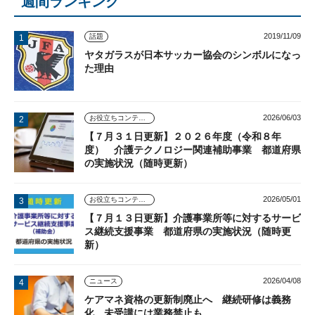
週間ランキング
2019/11/09
話題
ヤタガラスが日本サッカー協会のシンボルになっ
た理由
2026/06/03
お役立ちコンテンツ
【７月３１日更新】２０２６年度（令和８年
度） 介護テクノロジー関連補助事業 都道府県
の実施状況（随時更新）
2026/05/01
お役立ちコンテンツ
【７月１３日更新】介護事業所等に対するサービ
ス継続支援事業 都道府県の実施状況（随時更
新）
2026/04/08
ニュース
ケアマネ資格の更新制廃止へ 継続研修は義務
化、未受講には業務禁止も