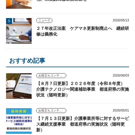
2026/05/13
ニュース
２７年改正法案 ケアマネ更新制廃止へ 継続研
修は義務化
おすすめ記事
2026/06/03
お役立ちコンテンツ
【８月７日更新】２０２６年度（令和８年度）
介護テクノロジー関連補助事業 都道府県の実施
状況（随時更新）
2026/05/01
お役立ちコンテンツ
【７月１３日更新】介護事業所等に対するサービ
ス継続支援事業 都道府県の実施状況（随時更
新）