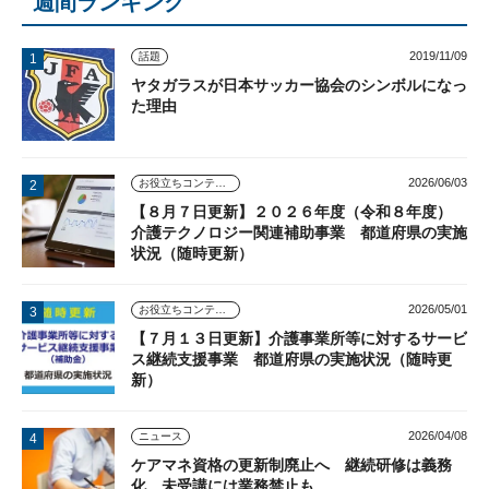
週間ランキング
2019/11/09
話題
ヤタガラスが日本サッカー協会のシンボルになっ
た理由
2026/06/03
お役立ちコンテンツ
【８月７日更新】２０２６年度（令和８年度）
介護テクノロジー関連補助事業 都道府県の実施
状況（随時更新）
2026/05/01
お役立ちコンテンツ
【７月１３日更新】介護事業所等に対するサービ
ス継続支援事業 都道府県の実施状況（随時更
新）
2026/04/08
ニュース
ケアマネ資格の更新制廃止へ 継続研修は義務
化、未受講には業務禁止も