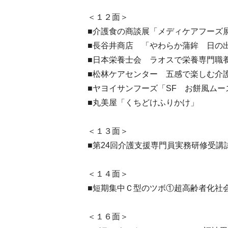
＜１２面＞
■介護食の商談展「メディケアフーズ
■長谷井商店 「やわらか蒲鉾 日の
■日本栄養士会 ラオスで栄養専門職
■松林ケアセンター 五感で楽しむ介
■ヤヨイサンフーズ「SF お餅風ムー
■丸美屋「くちどけふりかけ」
＜１３面＞
■第24回介護支援専門員実務研修受講
＜１４面＞
■短期集中Ｃ型のツボ①超高齢者化社
＜１６面＞