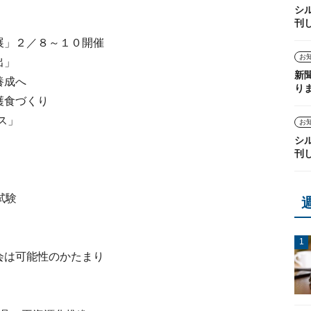
シ
刊
展」２／８～１０開催
お
出」
新
養成へ
り
護食づくり
ス」
お
シ
刊
試験
会は可能性のかたまり