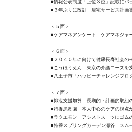
■情報公表制度「上位３位」記載にバ
■３年ぶりに改訂 居宅サービス計画
＜５面＞
■ケアマネアンケート ケアマネジャ
＜６面＞
■２０４０年に向けて健康長寿社会の
■こうほうえん 東京の介護ニーズを
■八王子市「ハッピーチャレンジプロ
＜７面＞
■排泄支援加算 長期的・計画的取組
■特養黒潮園 本人中心のケアの視点
■ラクエモン アシストスーツにゴム
■特養スプリングガーデン瀬谷 スム