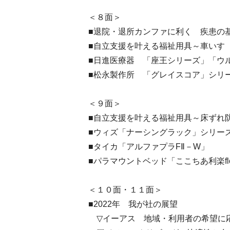
＜８面＞
■退院・退所カンファに利く 疾患の
■自立支援を叶える福祉用具～車いす
■日進医療器 「座王シリーズ」「ウ
■松永製作所 「グレイスコア」シリ
＜９面＞
■自立支援を叶える福祉用具～床ずれ
■ウィズ「ナーシングラック」シリー
■タイカ「アルファプラFⅡ－W」
■パラマウントベッド「ここちあ利楽fl
＜１０面・１１面＞
■2022年 我が社の展望
▽イーアス 地域・利用者の希望に