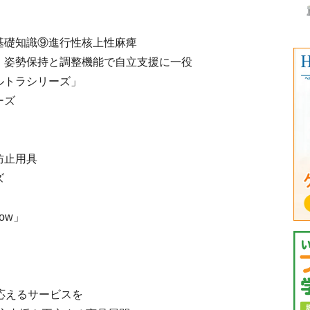
基礎知識⑨進行性核上性麻痺
 姿勢保持と調整機能で自立支援に一役
ルトラシリーズ」
ーズ
防止用具
ズ
ow」
応えるサービスを