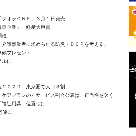
「クオラＯＮＥ」３月１日発売
優良企業」 経産大臣賞
開催
「介護事業者に求められる防災・ＢＣＰを考える」
り鶴プレゼント
アルに
査２０２０ 東京圏で人口３割
 ケアプランの４サービス割合公表は、正当性を欠く
「福祉用具」位置づけ
老健に」