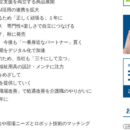
立支援を両立する商品展開
I活用の連携を拡大
るため「正しく頑張る」１年に
 専門性×楽しさで自立につなげる
す、秋に発売
 今後も「一番身近なパートナー」貫く
開をデジタル化で加速
のため、当社も「三十にして立つ」
福祉用具の設計・メンテに注力
をめざして
を提供していく
職場改善」で処遇改善を介護職のやりがいに
年に
出や現場ニーズとロボット技術のマッチング
お