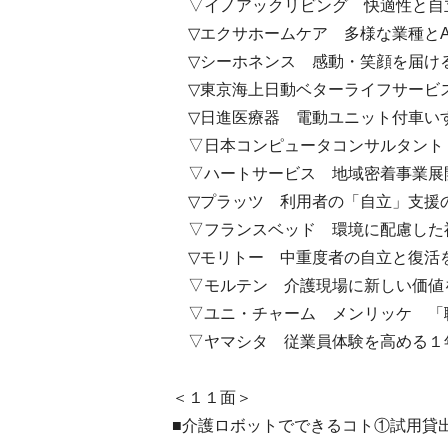
▽イノアックリビング 快適性と自
▽エクサホームケア 多様な業種とA
▽シーホネンス 感動・笑顔を届け
▽東京海上日動ベターライフサービス
▽日進医療器 電動ユニット付車い
▽日本コンピュータコンサルタント
▽ハートサービス 地域密着事業展
▽プラッツ 利用者の「自立」支援
▽フランスベッド 環境に配慮した
▽モリトー 中重度者の自立と復活
▽モルテン 介護現場に新しい価値
▽ユニ・チャーム メンリッケ 「
▽ヤマシタ 従業員体験を高める１
＜１１面＞
■介護ロボットでできるコト①試用貸