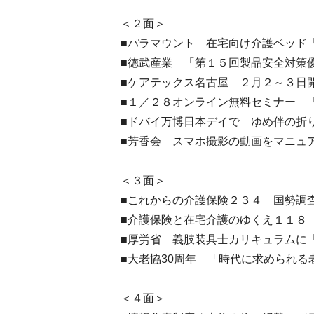
＜２面＞
■パラマウント 在宅向け介護ベッド
■徳武産業 「第１５回製品安全対策
■ケアテックス名古屋 ２月２～３日
■１／２８オンライン無料セミナー 
■ドバイ万博日本デイで ゆめ伴の折
■芳香会 スマホ撮影の動画をマニュ
＜３面＞
■これからの介護保険２３４ 国勢調
■介護保険と在宅介護のゆくえ１１８
■厚労省 義肢装具士カリキュラムに
■大老協30周年 「時代に求められる
＜４面＞