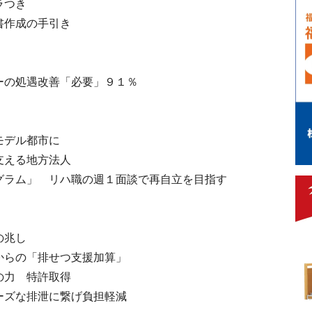
ラつき
書作成の手引き
ーの処遇改善「必要」９１％
モデル都市に
支える地方法人
グラム」 リハ職の週１面談で再自立を目指す
の兆し
からの「排せつ支援加算」
の力 特許取得
ーズな排泄に繋げ負担軽減