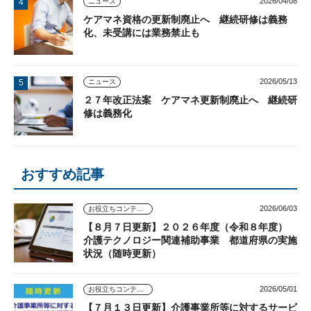
2026/04/08
ニュース
ケアマネ資格の更新制廃止へ 継続研修は義務
化、未受講には業務禁止も
2026/05/13
ニュース
２７年改正法案 ケアマネ更新制廃止へ 継続研
修は義務化
おすすめ記事
2026/06/03
お役立ちコンテンツ
【８月７日更新】２０２６年度（令和８年度）
介護テクノロジー関連補助事業 都道府県の実施
状況（随時更新）
2026/05/01
お役立ちコンテンツ
【７月１３日更新】介護事業所等に対するサービ