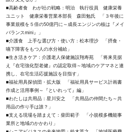
■高齢者食 わが社の戦略：明治 執行役員 健康栄養
ユニット 健康栄養営業本部長 森田勉氏 「３年後に
事業規模を５倍の50億円に～成長エンジンの核は『メイ
バランスmini』」
■介護食 上手な選び方・使い方：松本理沙 「摂食・
嚥下障害をもつ人の水分補給」
■生き活きケア：介護老人保健施設翔寿苑 「将来見据
え『在宅強化型老健』の認定取得～地域のケアマネと連
携し、在宅生活応援施設を目指す」
■福祉用具探偵団・拡大版 「福祉用具サービス計画書
作成と活用事例～『といれって』編」
■わたしは共用品：星川安之 「共用品の仲間たち～共
用品の作り手は誰？」
■支える現場を踏まえて：柴田範子 「小規模多機能事
業所と地域のかかわり」
■シニアビジネスの未来地図：鈴木英之 「地域医療費