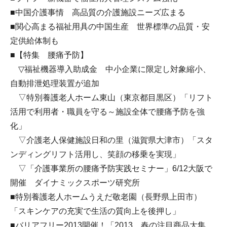
■中国介護事情 高品質の介護施設ニーズ広まる
■関心高まる福祉用具の中国生産 世界標準の品質・安
定供給体制も
■【特集 腰痛予防】
▽福祉機器導入助成金 中小企業に限定し対象縮小、
自動排泄処理装置が追加
▽特別養護老人ホーム東山（東京都目黒区）「リフト
活用で利用者・職員を守る～施設全体で腰痛予防を強
化」
▽介護老人保健施設日和の里（滋賀県大津市）「スタ
ンディングリフト活用し、笑顔の移乗を実現」
▽「介護事業所の腰痛予防実践セミナー」6/12大阪で
開催 ダイナミックスポーツ研究所
■特別養護老人ホームうえだ敬老園（長野県上田市）
「スキンケアの充実で生活の質向上を後押し」
■バリアフリー2013開催！「2013 春の注目商品大集