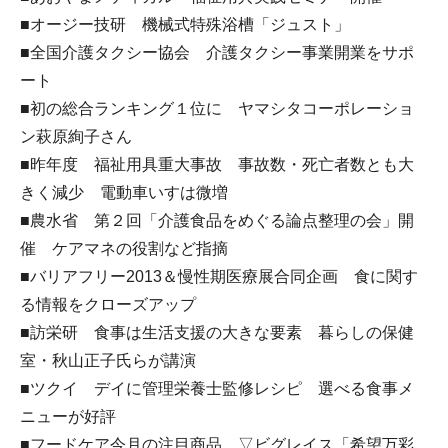
■オージー技研 機械式特殊浴槽「ジュスト」
■全国介護タクシー協会 介護タクシー事業開業をサポ
ート
■初の総合ランキング１位に ヤマシタコーポレーショ
ン萩原絢子さん
■昨年度 福祉用具重大事故 事故数・死亡者数とも大
きく減少 電動車いすは微増
■農水省 第２回「介護食品をめぐる論点整理の会」開
催 ケアマネの役割など指摘
■バリアフリー2013＆慢性期医療展合同企画 食に関す
る情報をクローズアップ
■訪栄研 食事は生活支援の大きな要素 暮らしの保健
室・秋山正子氏らが講演
■ツクイ デイに管理栄養士監修レシピ 選べる食事メ
ニューが好評
■フードケア今月の注目商品 ▽ビグレイス「希望万彩