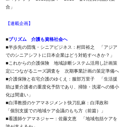
合」
【連載企画】
■
プリズム 介護も資格社会へ
■半歩先の団塊・シニアビジネス：村田裕之 「アジア
でのシニアシフトに日本企業はどう対処すべきか？」
■これからの介護保険 地域診断システム活用し計画策
定につながるニーズ調査を 次期事業計画の策定準備へ
■介護保険と在宅介護のゆくえ：服部万里子 「生活援
助は要介護者の重度化予防であり、掃除・洗濯への矮小
化は間違い」
■白澤教授のケアマネジメント快刀乱麻：白澤政和
「個別支援での地域ケア会議のもち方（前篇）」
■看護師ケアマネジャー：佐藤文恵 「地域包括ケアを
誰が支えるか」