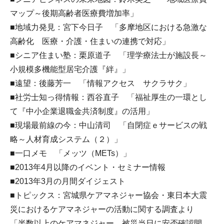
マップ～後期高齢者医療費増加率」
■地域力発見：宮下今日子 「多摩地区における急激な
高齢化 医療・介護・住まいの連携で対応」
■シニア住まい塾：栗原道子 「理学療法士が施設長～
小規模多機能型居宅介護『絆』」
■遠望：後藤芳一 「情報アクセス サクラサク」
■社労士知っ得情報：西谷直子 「福祉厚生の一環とし
て『中小企業退職金共済制度』の活用」
■現場最前線の今：中山清司 「自閉症ｅサービスの戦
略～人材育成システム（２）」
■一口メモ 「メッツ（METs）」
■2013年4月以降のイベント・セミナー情報
■2013年3月の月間ダイジェスト
■トピックス：宮城県ケアマネジャー協会・東日本大震
災におけるケアマネジャーの活動に関する調査より
「半数以上のケアマネジャー 被災当日に安否確認開