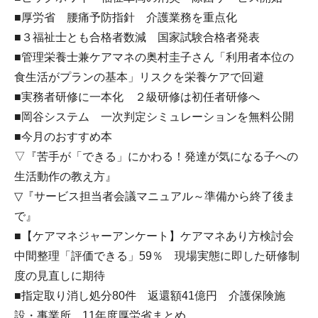
■厚労省 腰痛予防指針 介護業務を重点化
■３福祉士とも合格者数減 国家試験合格者発表
■管理栄養士兼ケアマネの奥村圭子さん「利用者本位の
食生活がプランの基本」リスクを栄養ケアで回避
■実務者研修に一本化 ２級研修は初任者研修へ
■岡谷システム 一次判定シミュレーションを無料公開
■今月のおすすめ本
▽『苦手が「できる」にかわる！発達が気になる子への
生活動作の教え方』
▽『サービス担当者会議マニュアル～準備から終了後ま
で』
■【ケアマネジャーアンケート】ケアマネあり方検討会
中間整理「評価できる」59％ 現場実態に即した研修制
度の見直しに期待
■指定取り消し処分80件 返還額41億円 介護保険施
設・事業所 11年度厚労省まとめ