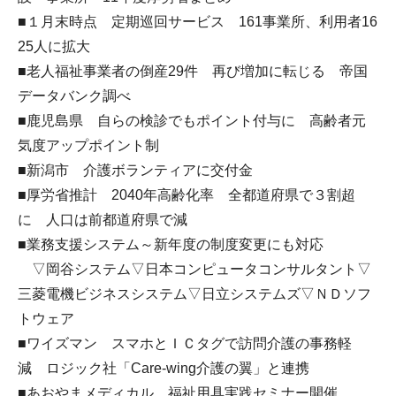
■１月末時点 定期巡回サービス 161事業所、利用者16
25人に拡大
■老人福祉事業者の倒産29件 再び増加に転じる 帝国
データバンク調べ
■鹿児島県 自らの検診でもポイント付与に 高齢者元
気度アップポイント制
■新潟市 介護ボランティアに交付金
■厚労省推計 2040年高齢化率 全都道府県で３割超
に 人口は前都道府県で減
■業務支援システム～新年度の制度変更にも対応
▽岡谷システム▽日本コンピュータコンサルタント▽
三菱電機ビジネスシステム▽日立システムズ▽ＮＤソフ
トウェア
■ワイズマン スマホとＩＣタグで訪問介護の事務軽
減 ロジック社「Care-wing介護の翼」と連携
■あおやまメディカル 福祉用具実践セミナー開催