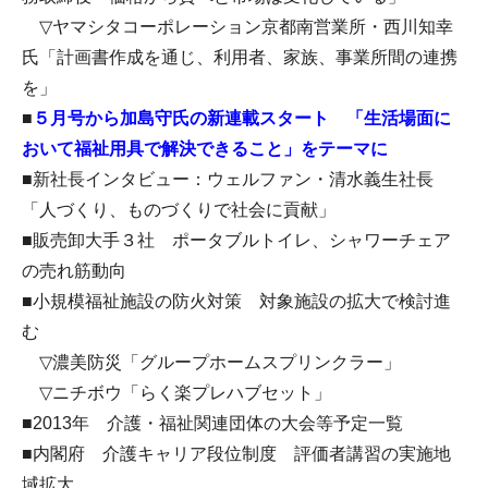
▽ヤマシタコーポレーション京都南営業所・西川知幸
氏「計画書作成を通じ、利用者、家族、事業所間の連携
を」
■
５月号から加島守氏の新連載スタート 「生活場面に
おいて福祉用具で解決できること」をテーマに
■新社長インタビュー：ウェルファン・清水義生社長
「人づくり、ものづくりで社会に貢献」
■販売卸大手３社 ポータブルトイレ、シャワーチェア
の売れ筋動向
■小規模福祉施設の防火対策 対象施設の拡大で検討進
む
▽濃美防災「グループホームスプリンクラー」
▽ニチボウ「らく楽プレハブセット」
■2013年 介護・福祉関連団体の大会等予定一覧
■内閣府 介護キャリア段位制度 評価者講習の実施地
域拡大