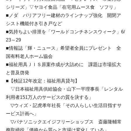
シリーズ」▽ヤヨイ食品「在宅用ムース食 ソフリ」
■ノダ バリアフリー建材のラインナップ強化 開閉ア
シスト機能付き引き戸など
■気持ちよい排泄を「ワールドコンチネンスウィーク」6/
23～29
■情報誌「輝・ニュース」希望者全員にプレゼント 全
国有料老人ホーム協会
■福祉用具ＪＩＳ原案作成が大詰めに 課題は市場拡大
と普及啓発
■【検証12年改定：福祉用具貸与】
▽日本福祉用具供給協会・山下一平理事長「レンタル
利用者151万人のサービスの質を決する」
▽ウィズ・記虎孝年社長「その人らしい生活目指すサ
ービス計画へ」
▽パナソニックエイジフリーショップス 斎藤隆輔常
務取締役「価格から質へと市場は変化している」