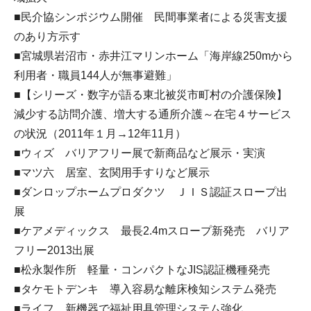
■民介協シンポジウム開催 民間事業者による災害支援
のあり方示す
■宮城県岩沼市・赤井江マリンホーム「海岸線250mから
利用者・職員144人が無事避難」
■【シリーズ・数字が語る東北被災市町村の介護保険】
減少する訪問介護、増大する通所介護～在宅４サービス
の状況（2011年１月→12年11月）
■ウィズ バリアフリー展で新商品など展示・実演
■マツ六 居室、玄関用手すりなど展示
■ダンロップホームプロダクツ ＪＩＳ認証スロープ出
展
■ケアメディックス 最長2.4mスロープ新発売 バリア
フリー2013出展
■松永製作所 軽量・コンパクトなJIS認証機種発売
■タケモトデンキ 導入容易な離床検知システム発売
■ライフ 新機器で福祉用具管理システム強化