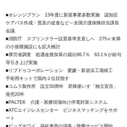
■オレンジプラン 13年度に新規事業多数実施 認知症
ケアパス作成・普及の促進など～全国介護保険担当課長
会議
■消防庁 スプリンクラー設置基準見直しへ 275㎡未満
の小規模施設にも拡大検討
■厚労省調査 処遇改善加算の届出86.7％ 63.1％が給与
等引き上げ実施
■リブドゥコーポレーション 愛媛・新居浜工場竣工
手術用キットで国内２位目指す
■コムラ製作所 設立50周年 昇降座いす「独立宣言」
発売20年
■PALTEK 介護・医療現場向け停電対策システム
■ATCエイジレスセンター ビジネスマッチングをサポ
ート
■ビッグホワイ 福祉車両の消臭・除菌サービス開始