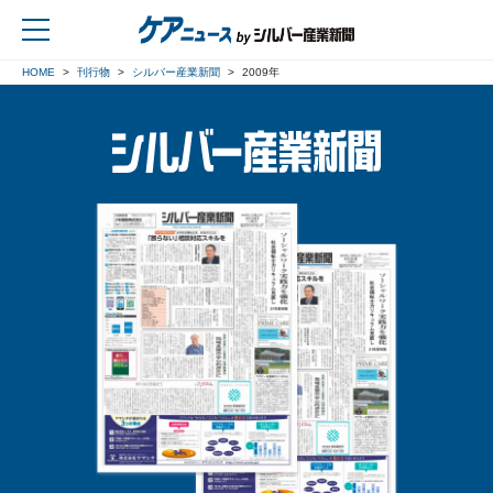
HOME
刊行物
シルバー産業新聞
2009年
戻る