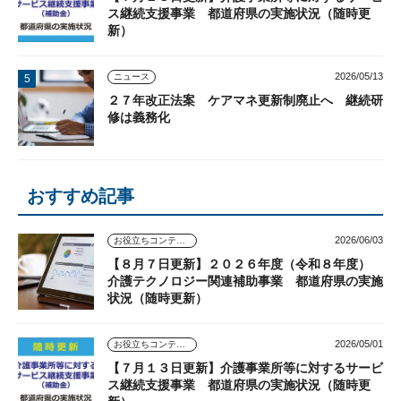
ス継続支援事業 都道府県の実施状況（随時更
新）
2026/05/13
ニュース
２７年改正法案 ケアマネ更新制廃止へ 継続研
修は義務化
おすすめ記事
2026/06/03
お役立ちコンテンツ
【８月７日更新】２０２６年度（令和８年度）
介護テクノロジー関連補助事業 都道府県の実施
状況（随時更新）
2026/05/01
お役立ちコンテンツ
【７月１３日更新】介護事業所等に対するサービ
ス継続支援事業 都道府県の実施状況（随時更