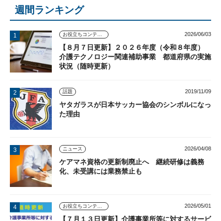
週間ランキング
2026/06/03
お役立ちコンテンツ
【８月７日更新】２０２６年度（令和８年度）
介護テクノロジー関連補助事業 都道府県の実施
状況（随時更新）
2019/11/09
話題
ヤタガラスが日本サッカー協会のシンボルになっ
た理由
2026/04/08
ニュース
ケアマネ資格の更新制廃止へ 継続研修は義務
化、未受講には業務禁止も
2026/05/01
お役立ちコンテンツ
【７月１３日更新】介護事業所等に対するサービ