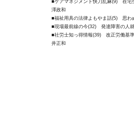
■ケアマネジメント快刀乱麻(9) 在
澤政和
■福祉用具の法律よもやま話(5) 思
■現場最前線の今(32) 発達障害の
■社労士知っ得情報(39) 改正労働
井正和