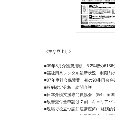
《主な見出し》
■09年8月介護費用額 6.2%増の61
■福祉用具レンタル最新状況 制限前
■07年度社会保障費 初の90兆円台突
■報酬改定分析 訪問介護
■日本介護支援専門員協会 第4回全国
■改善交付金申請は７割 キャリアパ
■現場で役立つ認知症講座(8) 経済