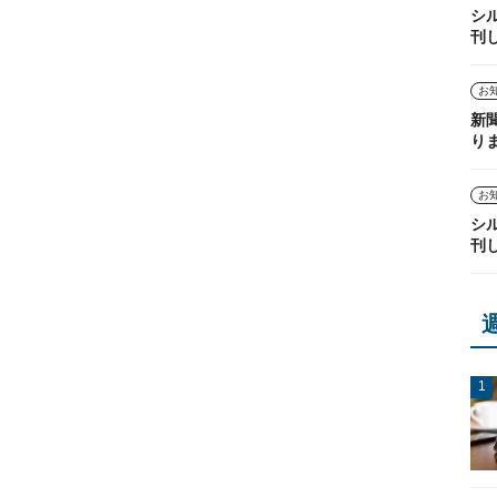
シ
刊
お
新
り
お
シ
刊