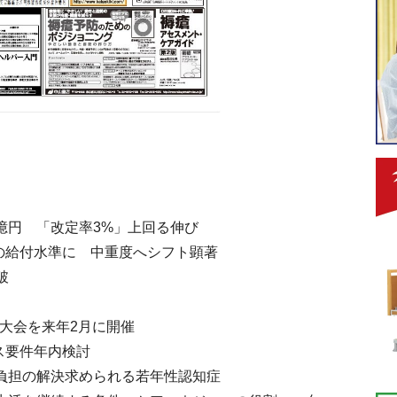
36億円 「改定率3%」上回る伸び
の給付水準に 中重度へシフト顕著
破
大会を来年2月に開催
ス要件年内検討
的負担の解決求められる若年性認知症