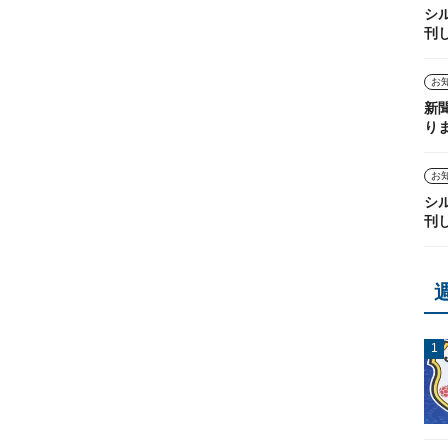
シ
刊
お
新
り
お
シ
刊