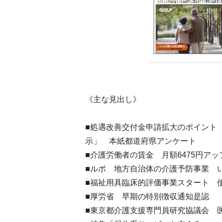
《主な見出し》
■処遇改善交付金申請拡大のポイント
示」 本紙都道府県アンケート
■介護労働者の賃金 月額6475円ア
■ルポ 地方自治体の介護予防事業 
■福祉用具臨床的評価事業スタート 
■厚労省 早期の特別徴収通知是認
■東京都介護支援専門員研究協議会 医