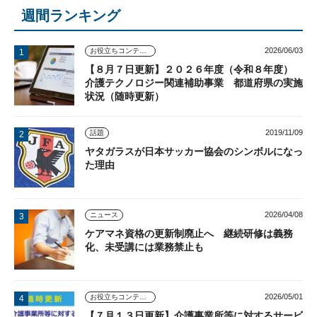
週間ランキング
2026/06/03
お役立ちコンテンツ
【８月７日更新】２０２６年度（令和８年度）
介護テクノロジー関連補助事業 都道府県の実施
状況（随時更新）
2019/11/09
話題
ヤタガラスが日本サッカー協会のシンボルになっ
た理由
2026/04/08
ニュース
ケアマネ資格の更新制廃止へ 継続研修は義務
化、未受講には業務禁止も
2026/05/01
お役立ちコンテンツ
【７月１３日更新】介護事業所等に対するサービ