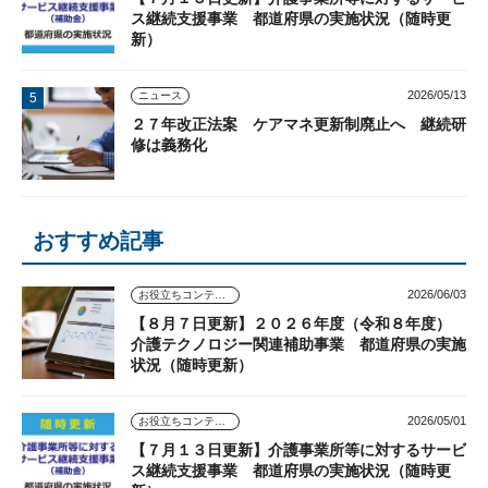
ス継続支援事業 都道府県の実施状況（随時更
新）
2026/05/13
ニュース
２７年改正法案 ケアマネ更新制廃止へ 継続研
修は義務化
おすすめ記事
2026/06/03
お役立ちコンテンツ
【８月７日更新】２０２６年度（令和８年度）
介護テクノロジー関連補助事業 都道府県の実施
状況（随時更新）
2026/05/01
お役立ちコンテンツ
【７月１３日更新】介護事業所等に対するサービ
ス継続支援事業 都道府県の実施状況（随時更