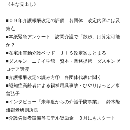
《主な見出し》
■０９年介護報酬改定の評価 各団体 改定内容には及
第点
■本紙緊急アンケート 訪問介護で「散歩」は算定可能
か？
■在宅用電動介護ベッド ＪＩＳ改定案まとまる
■ダスキン ニチイ学館 資本・業務提携 ダスキンゼ
ロケア譲渡
■介護報酬改定の読み方① 各団体代表に聞く
■認知症高齢者による福祉用具事故・ひやりはっと／東
畠弘子
■インタビュー「来年度からの介護予防事業」 鈴木隆
雄都老研副所長
■介護労働者設備等モデル奨励金 ３月にもスタート