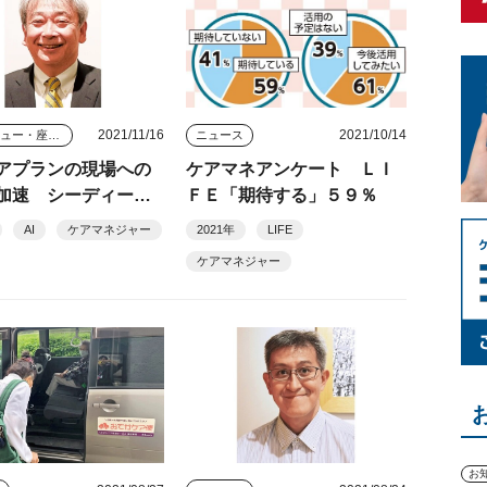
2021/11/16
2021/10/14
インタビュー・座談会
ニュース
アプランの現場への
ケアマネアンケート ＬＩ
加速 シーディーア
ＦＥ「期待する」５９％
邦雅社長
AI
ケアマネジャー
2021年
LIFE
ケアマネジャー
お