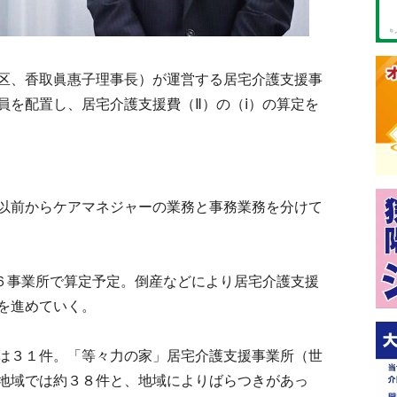
区、香取眞惠子理事長）が運営する居宅介護支援事
員を配置し、居宅介護支援費（Ⅱ）の（ⅰ）の算定を
以前からケアマネジャーの業務と事務業務を分けて
６事業所で算定予定。倒産などにより居宅介護支援
を進めていく。
は３１件。「等々力の家」居宅介護支援事業所（世
地域では約３８件と、地域によりばらつきがあっ