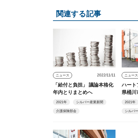
関連する記事
2022/11/11
ニュース
ニュー
「給付と負担」 議論本格化
ハート
年内とりまとめへ
県桶川
ービス
2021年
シルバー産業新聞
2021年
目指す
介護保険部会
シルバ