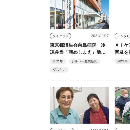
2021/11/17
タイアップ
東京都済生会向島病院 冷
ＡＩケ
凍弁当「朝めしまえ」活
普及を
用 患者・スタッフの満足
イ濵岡
2021年
シルバー産業新聞
2021年
度向上に繋げる
ダスキン