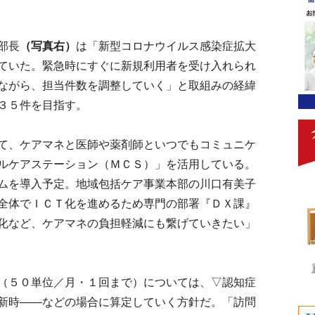
部長
（写真右）
は「新型コロナウイルス感染症拡大
ていた。緊急時にすぐに新規利用者を受け入れられ
ながら、担当件数を調整していく」と取組みの経緯
３５件を目指す。
て、ケアマネと医師や薬剤師といつでもコミュニケ
ルケアステーション（ＭＣＳ）」を活用している。
ムを導入予定。地域包括ケア事業本部の川口有美子
全体でＩＣＴ化を進めるため専門の部署『ＤＸ課』
化など、ケアマネの負担軽減にも繋げていきたい」
（５０単位／月・１回まで）については、▽認知症
新時――などの場合に算定していく方針だ。「訪問