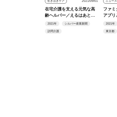
2021/09/01
生き活きケア
ニュー
在宅介護を支える元気な高
ファミ
齢ヘルパー／えるはあとケ
アプリ
アセンター（目黒区）
たシニ
2021年
シルバー産業新聞
2021年
訪問介護
東京都