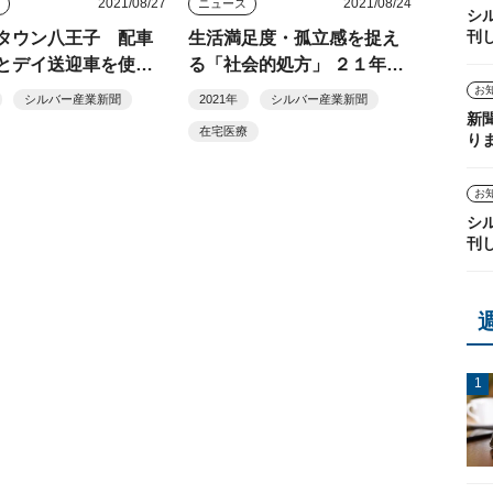
2021/08/27
2021/08/24
ス
ニュース
シ
刊
タウン八王子 配車
生活満足度・孤立感を捉え
とデイ送迎車を使っ
る「社会的処方」 ２１年改
ア送迎サービス
定で居宅療養管理指導に
お
シルバー産業新聞
2021年
シルバー産業新聞
新
在宅医療
り
お
シ
刊