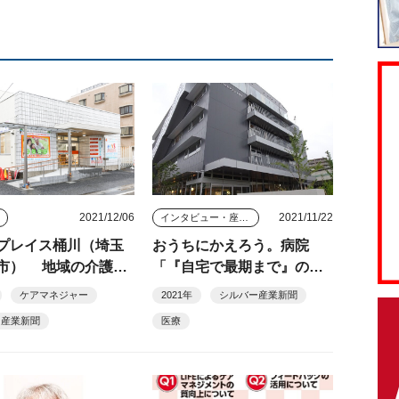
2021/12/06
2021/11/22
ス
インタビュー・座談会
プレイス桶川（埼玉
おうちにかえろう。病院
市） 地域の介護サ
「『自宅で最期まで』のあ
のサードプレイスを
り方を示す」
ケアマネジャー
2021年
シルバー産業新聞
ー産業新聞
医療