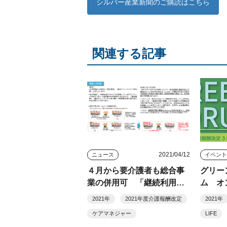
シルバー産業新聞のご購読はこちら
関連する記事
2021/04/12
ニュース
イベン
４月から要介護者も総合事
グリー
業の併用可 「継続利用要
ム オ
介護者」で「住民主体サー
日本
2021年
2021年度介護報酬改定
2021年
ビス」が対象
ケアマネジャー
LIFE