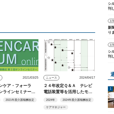
シ
刊
お
新
り
お
シ
刊
2021/03/25
2024/04/17
ト
ニュース
ンケア・フォーラ
２４年改定Ｑ＆Ａ テレビ
ンラインセミナー
電話装置等を活用したモニ
ケアサプライ
タリング
2021年度介護報酬改定
2024年
2024年度介護報酬改定
ケアマネジャー