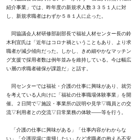
紹介事業」では、昨年度の新規求人数３３５１人に対
し、新規求職者はわずか５８１人に止った。
同協議会人材研修部副部長で福祉人材センター長の鈴
木利宜氏は「近年はコロナ禍ということもあり、より求
職者が減少傾向だった。しかし、きめ細やかなマッチン
グ支援で採用者数は例年並みを維持している。今は幅広
い層の求職者確保が課題だ」と話す。
同センターでは福祉・介護の仕事に興味があり、就労
を考えている人向けに「福祉の仕事職場体験事業」を開
催。２日間で▽施設・事業所の説明や見学▽職員との交
流▽利用者との交流▽日常業務の体験――等を行う。
「介護の仕事に興味がある」「仕事内容がわからな
い」「介護現場に復帰したい」など求職者の抱える不安