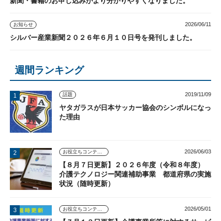
新聞・書籍のお申し込みがより分かりやすくなりました。
2026/06/11
お知らせ
シルバー産業新聞２０２６年６月１０日号を発刊しました。
週間ランキング
2019/11/09
話題
ヤタガラスが日本サッカー協会のシンボルになっ
た理由
2026/06/03
お役立ちコンテンツ
【８月７日更新】２０２６年度（令和８年度）
介護テクノロジー関連補助事業 都道府県の実施
状況（随時更新）
2026/05/01
お役立ちコンテンツ