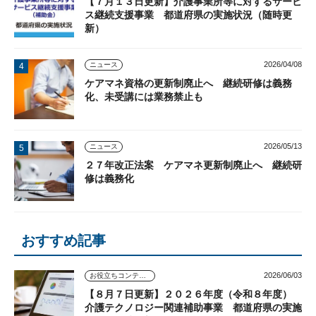
【７月１３日更新】介護事業所等に対するサービ
ス継続支援事業 都道府県の実施状況（随時更
新）
2026/04/08
ニュース
ケアマネ資格の更新制廃止へ 継続研修は義務
化、未受講には業務禁止も
2026/05/13
ニュース
２７年改正法案 ケアマネ更新制廃止へ 継続研
修は義務化
おすすめ記事
2026/06/03
お役立ちコンテンツ
【８月７日更新】２０２６年度（令和８年度）
介護テクノロジー関連補助事業 都道府県の実施