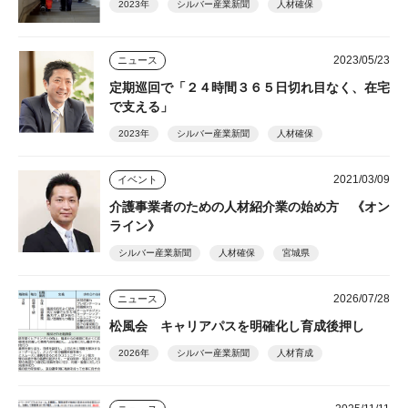
2023年
シルバー産業新聞
人材確保
2023/05/23
ニュース
定期巡回で「２４時間３６５日切れ目なく、在宅
で支える」
2023年
シルバー産業新聞
人材確保
2021/03/09
イベント
介護事業者のための人材紹介業の始め方 《オン
ライン》
シルバー産業新聞
人材確保
宮城県
2026/07/28
ニュース
松風会 キャリアパスを明確化し育成後押し
2026年
シルバー産業新聞
人材育成