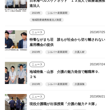
日本海ヘルスケアネット １３法人で医療連携推
進法人
2023年
シルバー産業新聞
地域医療連携推進法人制度
2023/07/25
ニュース
特養ながまち荘 誰もが社会から切り離されない
雇用機会の提供
2023年
シルバー産業新聞
介護人材
2023/07/24
ニュース
地域特集・山形 介護の魅力発信で離職率９.
２％
2023年
シルバー産業新聞
介護保険
2023/06/21
ニュース
現役介護職が出張授業「介護の魅力ＰＲ隊」