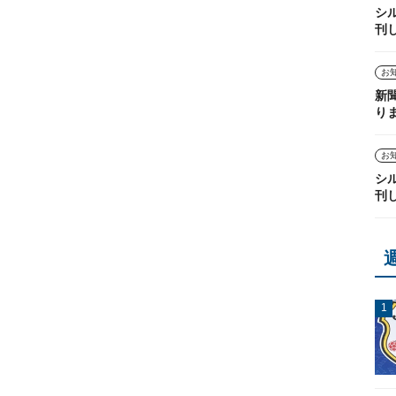
シ
刊
お
新
り
お
シ
刊