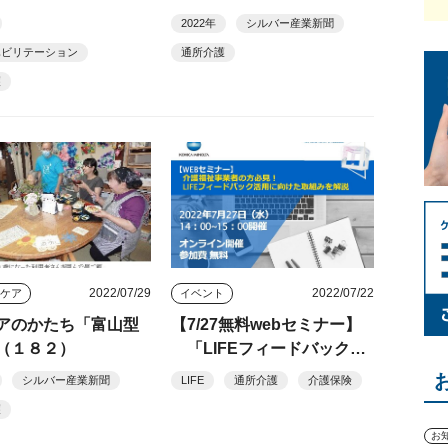
も算定対象
リフトで「持上げ」撤廃
2022年
シルバー産業新聞
ハビリテーション
通所介護
護
2022/07/29
2022/07/22
きケア
イベント
アのかたち「富山型
【7/27無料webセミナー】
（１８２）
「LIFEフィードバック活
用に向けた取り組みを解
シルバー産業新聞
LIFE
通所介護
介護保険
説」 コニカミノルタジャ
護
パン
お