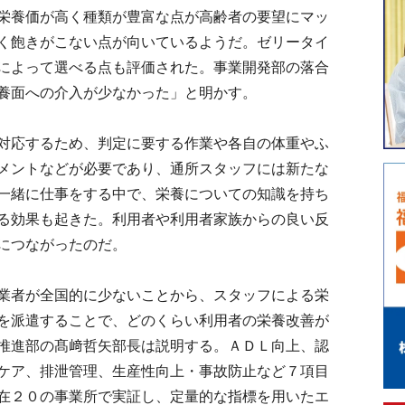
栄養価が高く種類が豊富な点が高齢者の要望にマッ
く飽きがこない点が向いているようだ。ゼリータイ
によって選べる点も評価された。事業開発部の落合
養面への介入が少なかった」と明かす。
対応するため、判定に要する作業や各自の体重やふ
メントなどが必要であり、通所スタッフには新たな
一緒に仕事をする中で、栄養についての知識を持ち
る効果も起きた。利用者や利用者家族からの良い反
につながったのだ。
業者が全国的に少ないことから、スタッフによる栄
を派遣することで、どのくらい利用者の栄養改善が
推進部の髙﨑哲矢部長は説明する。ＡＤＬ向上、認
ケア、排泄管理、生産性向上・事故防止など７項目
在２０の事業所で実証し、定量的な指標を用いたエ