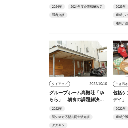
報酬改定単価
今年度
2024年
2024年度介護報酬改定
2023年
通所介護
通所リ
通所介
2022/10/10
タイアップ
生き活
グループホーム高槻荘「ゆ
包括ケ
らら」 朝食の課題解決と
デイ」
コストダウンに成功
2022年
2022年
認知症対応型共同生活介護
通所介
ダスキン