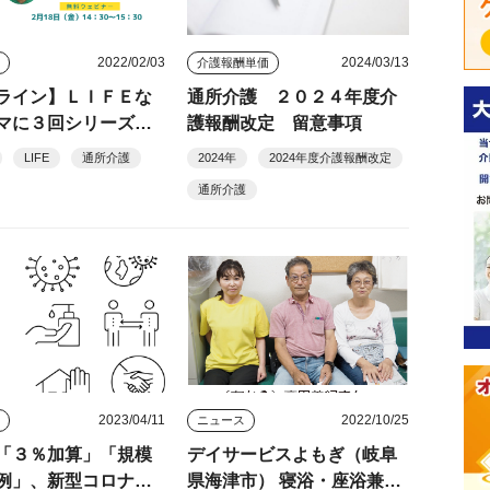
2022/02/03
2024/03/13
ト
介護報酬単価
ライン】ＬＩＦＥな
通所介護 ２０２４年度介
マに３回シリーズの
護報酬改定 留意事項
研修
LIFE
通所介護
2024年
2024年度介護報酬改定
通所介護
2023/04/11
2022/10/25
ス
ニュース
「３％加算」「規模
デイサービスよもぎ（岐阜
例」、新型コロナは
県海津市） 寝浴・座浴兼用