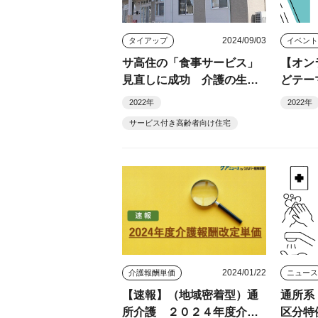
2024/09/03
タイアップ
イベン
サ高住の「食事サービス」
【オン
見直しに成功 介護の生産
どテー
性と質向上を実現 Ｌｉｎ
実務的
2022年
2022年
ｋ
サービス付き高齢者向け住宅
2024/01/22
介護報酬単価
ニュー
【速報】（地域密着型）通
通所系
所介護 ２０２４年度介護
区分特