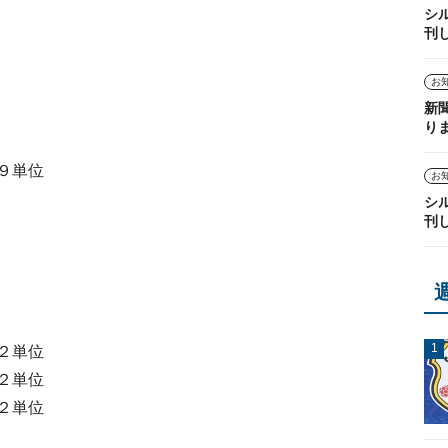
シ
刊
お
新
り
９単位
お
シ
刊
２単位
２単位
２単位