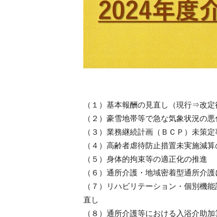
（１）基本報酬の見直し（現行⇒改定
（２）豪雪地帯等で急な気象状況の悪
（３）業務継続計画（ＢＣＰ）未策定
（４）高齢者虐待防止措置未実施減算
（５）身体的拘束等の適正化の推進
（６）通所介護・地域密着型通所介護
（７）リハビリテーション・個別機能
直し
（８）通所介護等における入浴介助加