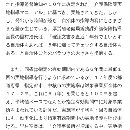
れた指導監督通知や１０年に改定された「介護保険等実
地指導マニュアル」に基づき、実施されてきた。しか
し、発出から時間が経ち、自治体の指導内容にもさまざ
まな差が生じている。厚労省老健局総務課介護保険指導
室長の里村浩氏は、「確認文書を直近１年分でよいとす
る自治体もあれば、５年に遡ってチェックする自治体も
ある」と自治体ごとのバラつきの大きさを指摘する。
また、同省は指定の有効期間内である６年間に最低１
回の実地指導を行うように求めているが、１７年度の都
道府県、指定都市、中核市の実施率は対象事業所全体の
１７．２％。これに６（年）を乗じると１００％を超
え、平均値ベースでなんとか指定有効期間中に対象事業
所をまわれている計算だ。実施率が平均を下回る自治体
にも、効率化により指定有効期間中の実地指導を呼び掛
ける。里村室長は、「介護事業所が増加する中、実地指