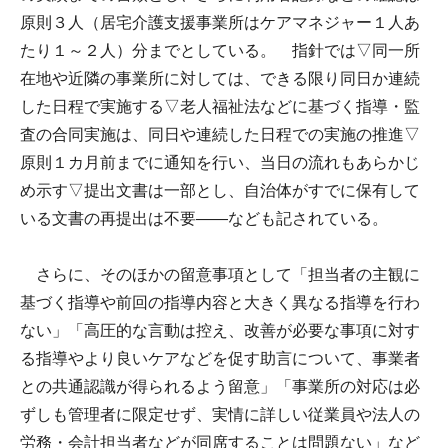
原則３人（居宅介護支援事業所はケアマネジャー１人あ
たり１～２人）分までとしている。 指針では▽同一所
在地や近隣の事業所に対しては、できる限り同日か連続
した日程で実施する▽老人福祉法などに基づく指導・監
査の合同実施は、同日や連続した日程での実施の推進▽
原則１カ月前までに通知を行い、当日の流れもあらかじ
め示す▽提出文書は一部とし、自治体がすでに保有して
いる文書の再提出は不要――なども記されている。
さらに、そのほかの留意事項として「担当者の主観に
基づく指導や前回の指導内容と大きく異なる指導を行わ
ない」「高圧的な言動は控え、改善が必要な事項に対す
る指導やより良いケアなどを促す助言について、事業者
との共通認識が得られるよう留意」「事業所の対応は必
ずしも管理者に限定せず、実情に詳しい従業員や法人の
労務・会計担当者などが同席することは問題ない」など