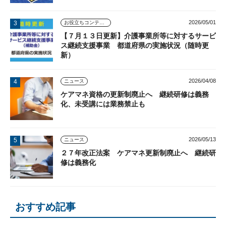
2026/05/01
お役立ちコンテンツ
【７月１３日更新】介護事業所等に対するサービ
ス継続支援事業 都道府県の実施状況（随時更
新）
2026/04/08
ニュース
ケアマネ資格の更新制廃止へ 継続研修は義務
化、未受講には業務禁止も
2026/05/13
ニュース
２７年改正法案 ケアマネ更新制廃止へ 継続研
修は義務化
おすすめ記事