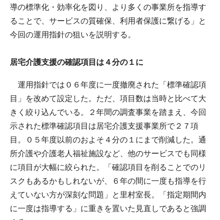
導の標準化・効率化を図り、より多くの事業所を指導す
ることで、サービスの質確保、利用者保護に繋げる」と
今回の運用指針の狙いを説明する。
居宅介護支援の確認項目は４分の１に
運用指針では０６年度に一度撤廃された「標準確認項
目」を改めて設定した。ただ、項目数は当時と比べて大
きく絞り込んでいる。２年間の調査事業を踏まえ、今回
示された標準確認項目は居宅介護支援事業所で２７項
目。０５年度以前のおよそ４分の１にまで削減した。通
所介護や介護老人福祉施設など、他のサービスでも同様
に項目が大幅に絞られた。「確認項目を削ることでのリ
スクもあるかもしれないが、６年の間に一度も指導を行
えていない方が深刻な問題」と里村室長。「指定期間内
に一度は指導する」に重きを置いた見直しであると強調