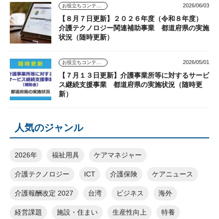
2026/06/03
お役立ちコンテンツ
【８月７日更新】２０２６年度（令和８年度）
介護テクノロジー関連補助事業 都道府県の実施
状況（随時更新）
2026/05/01
お役立ちコンテンツ
【７月１３日更新】介護事業所等に対するサービ
ス継続支援事業 都道府県の実施状況（随時更
新）
人気のジャンル
2026年
福祉用具
ケアマネジャー
介護テクノロジー
ICT
介護保険
ケアニュース
介護報酬改定 2027
台湾
ビジネス
海外
経営課題
施設・住まい
生産性向上
特養