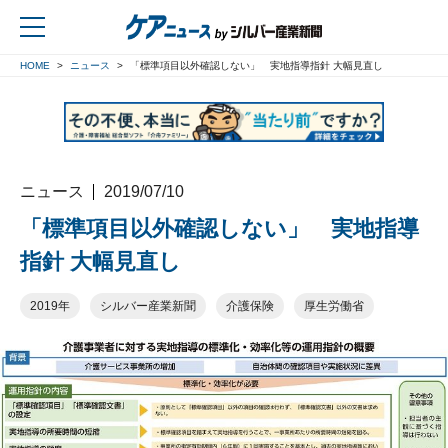
HOME
ニュース
「標準項目以外確認しない」 実地指導指針 大幅見直し
戻る
ニュース
2019/07/10
「標準項目以外確認しない」 実地指導
指針 大幅見直し
2019年
シルバー産業新聞
介護保険
厚生労働省