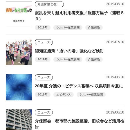
2019/08/10
介護保険と在宅介護のゆくえ
混乱を乗り越え利用者支援／服部万里子（連載８
９）
2019年
シルバー産業新聞
介護保険
2019/07/10
ニュース
認知症施策「通いの場」強化など検討
2019年
シルバー産業新聞
介護保険
2019/06/10
ニュース
20年度 介護のエビデンス蓄積へ 収集項目今夏に
2019年
エビデンス
シルバー産業新聞
2019/06/10
ニュース
介保部会 都市部の施設整備、旧校舎など活用検
討